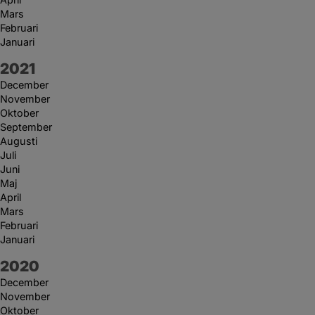
Mars
Februari
Januari
År:
2021
December
November
Oktober
September
Augusti
Juli
Juni
Maj
April
Mars
Februari
Januari
År:
2020
December
November
Oktober