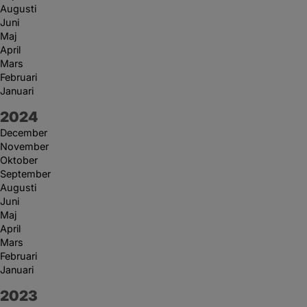
Augusti
Juni
Maj
April
Mars
Februari
Januari
År:
2024
December
November
Oktober
September
Augusti
Juni
Maj
April
Mars
Februari
Januari
År:
2023