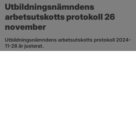
Utbildningsnämndens 
arbetsutskotts protokoll 26 
november
Utbildningsnämndens arbetsutskotts protokoll 2024-
11-26 är justerat.
pdf, 170.4 kB, öppnas i nytt fönster.
Länk till protokoll
SOTENÄS KOMMUN
Besöksadress
Parkgatan 46