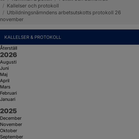
/
Kallelser och protokoll
Sotenäs kommun
/
Utbildningsnämndens arbetsutskotts protokoll 26
november
KALLELSER & PROTOKOLL
Återställ
År:
2026
Augusti
Juni
Maj
April
Mars
Februari
Januari
År:
2025
December
November
Oktober
September