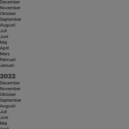
December
November
Oktober
September
Augusti
Juli
Juni
Maj
April
Mars
Februari
Januari
År:
2022
December
November
Oktober
September
Augusti
Juli
Juni
Maj
April