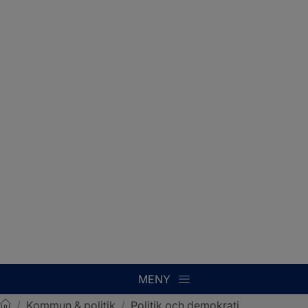
MENY
/
Kommun & politik
/
Politik och demokrati