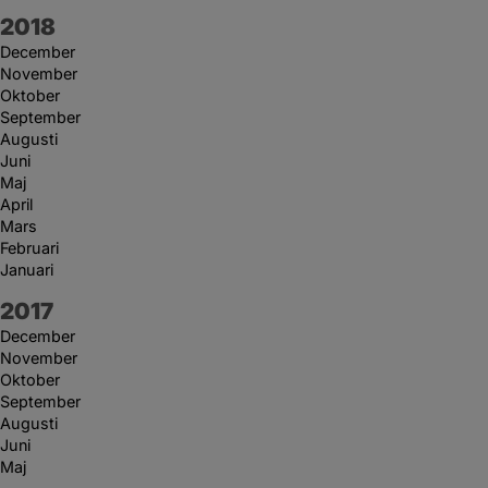
År:
2018
December
November
Oktober
September
Augusti
Juni
Maj
April
Mars
Februari
Januari
År:
2017
December
November
Oktober
September
Augusti
Juni
Maj