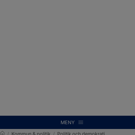
MENY
/
Kommun & politik
/
Politik och demokrati