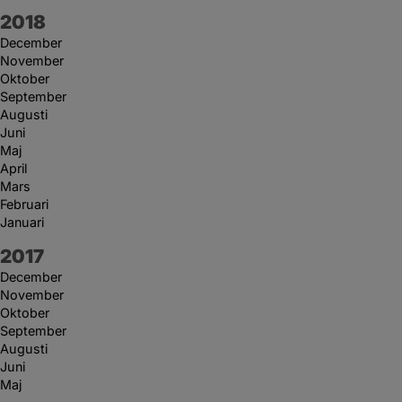
År:
2018
December
November
Oktober
September
Augusti
Juni
Maj
April
Mars
Februari
Januari
År:
2017
December
November
Oktober
September
Augusti
Juni
Maj