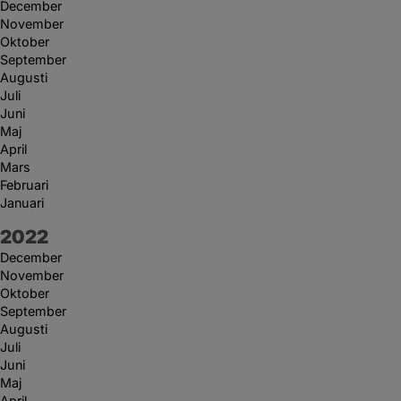
December
November
Oktober
September
Augusti
Juli
Juni
Maj
April
Mars
Februari
Januari
År:
2022
December
November
Oktober
September
Augusti
Juli
Juni
Maj
April