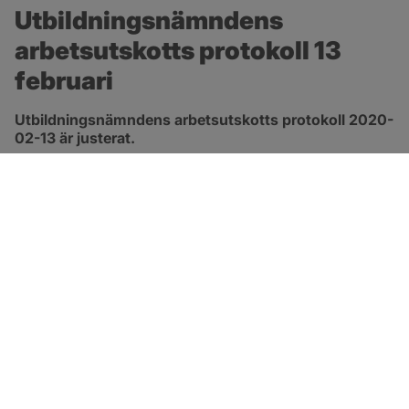
Utbildningsnämndens 
arbetsutskotts protokoll 13 
februari
Utbildningsnämndens arbetsutskotts protokoll 2020-
02-13 är justerat.
pdf, 137.5 kB, öppnas i nytt fönster.
Länk till protokoll
SOTENÄS KOMMUN
Besöksadress
Parkgatan 46