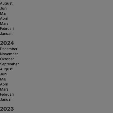
Augusti
Juni
Maj
April
Mars
Februari
Januari
År:
2024
December
November
Oktober
September
Augusti
Juni
Maj
April
Mars
Februari
Januari
År:
2023