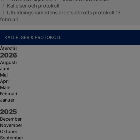
/
Kallelser och protokoll
Sotenäs kommun
/
Utbildningsnämndens arbetsutskotts protokoll 13
februari
KALLELSER & PROTOKOLL
Återställ
År:
2026
Augusti
Juni
Maj
April
Mars
Februari
Januari
År:
2025
December
November
Oktober
September