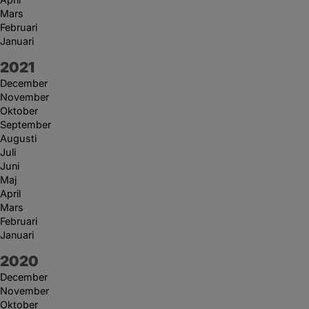
Mars
Februari
Januari
År:
2021
December
November
Oktober
September
Augusti
Juli
Juni
Maj
April
Mars
Februari
Januari
År:
2020
December
November
Oktober