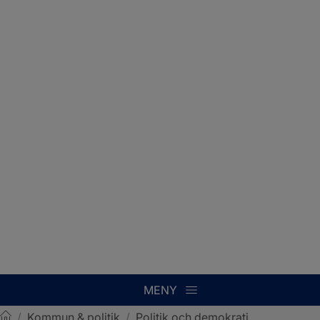
MENY
/
Kommun & politik
/
Politik och demokrati