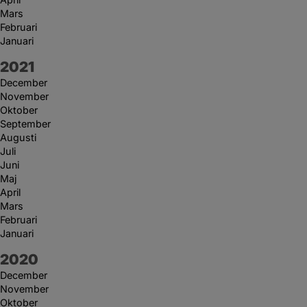
Mars
Februari
Januari
År:
2021
December
November
Oktober
September
Augusti
Juli
Juni
Maj
April
Mars
Februari
Januari
År:
2020
December
November
Oktober