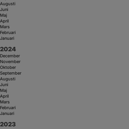
Augusti
Juni
Maj
April
Mars
Februari
Januari
År:
2024
December
November
Oktober
September
Augusti
Juni
Maj
April
Mars
Februari
Januari
År:
2023