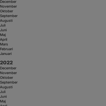
December
November
Oktober
September
Augusti
Juli
Juni
Maj
April
Mars
Februari
Januari
År:
2022
December
November
Oktober
September
Augusti
Juli
Juni
Maj
April