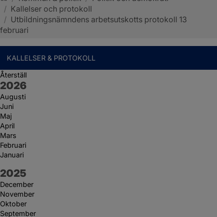
/
Kallelser och protokoll
Sotenäs kommun
/
Utbildningsnämndens arbetsutskotts protokoll 13
februari
KALLELSER & PROTOKOLL
Återställ
År:
2026
Augusti
Juni
Maj
April
Mars
Februari
Januari
År:
2025
December
November
Oktober
September