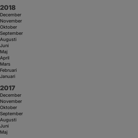
År:
2018
December
November
Oktober
September
Augusti
Juni
Maj
April
Mars
Februari
Januari
År:
2017
December
November
Oktober
September
Augusti
Juni
Maj