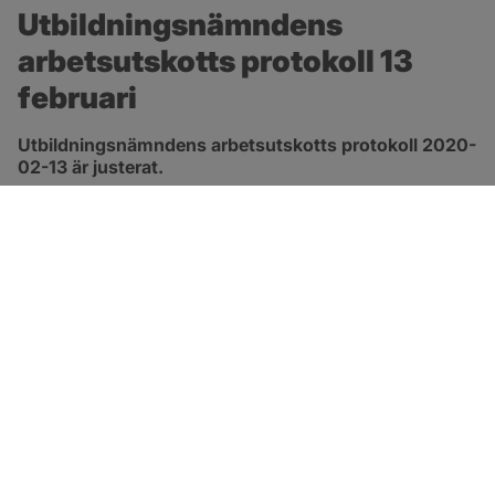
Utbildningsnämndens 
arbetsutskotts protokoll 13 
februari
Utbildningsnämndens arbetsutskotts protokoll 2020-
02-13 är justerat.
pdf, 137.5 kB, öppnas i nytt fönster.
Länk till protokoll
SOTENÄS KOMMUN
Besöksadress
Parkgatan 46