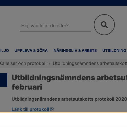
Sök
på
webbplatsen
ILJÖ
UPPLEVA & GÖRA
NÄRINGSLIV & ARBETE
UTBILDNING
Kallelser och protokoll
/
Utbildningsnämndens arbetsutskotts
Utbildningsnämndens arbetsuts
februari
Utbildningsnämndens arbetsutskotts protokoll 2020-
pdf, 137.5 kB, öppnas i nytt fönste
Länk till protokoll