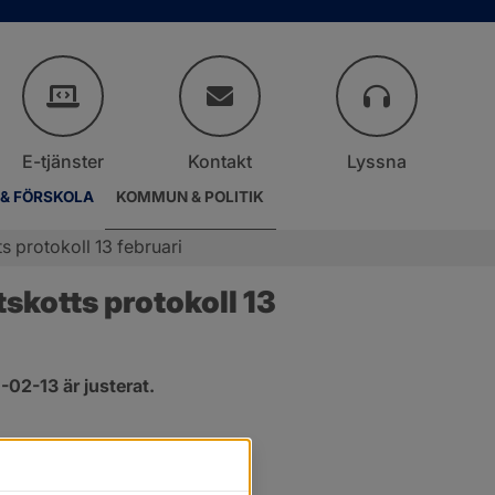
E-tjänster
Kontakt
Lyssna
 & FÖRSKOLA
KOMMUN & POLITIK
 protokoll 13 februari
kotts protokoll 13 
02-13 är justerat.
r.