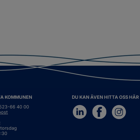
TA KOMMUNEN
DU KAN ÄVEN HITTA OSS HÄR
0523-66 40 00
post
:
 torsdag
6:30