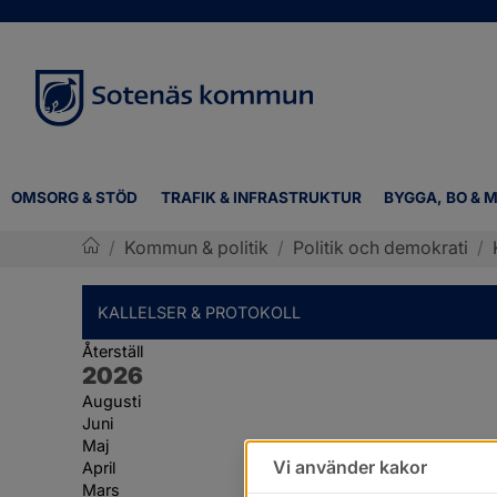
OMSORG & STÖD
TRAFIK & INFRASTRUKTUR
BYGGA, BO & M
/
Kommun & politik
/
Politik och demokrati
/
Sotenäs kommun
KALLELSER & PROTOKOLL
Återställ
År:
2026
Augusti
Juni
Maj
Vi använder kakor
April
Mars