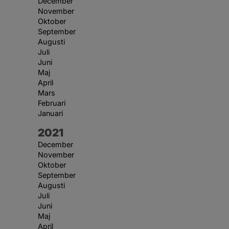
December
November
Oktober
September
Augusti
Juli
Juni
Maj
April
Mars
Februari
Januari
År:
2021
December
November
Oktober
September
Augusti
Juli
Juni
Maj
April