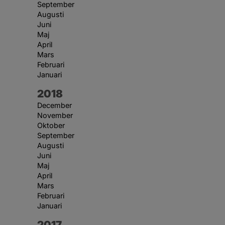
September
Augusti
Juni
Maj
April
Mars
Februari
Januari
År:
2018
December
November
Oktober
September
Augusti
Juni
Maj
April
Mars
Februari
Januari
År:
2017