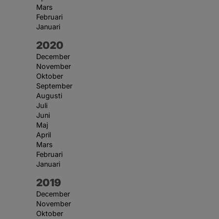
Mars
Februari
Januari
År:
2020
December
November
Oktober
September
Augusti
Juli
Juni
Maj
April
Mars
Februari
Januari
År:
2019
December
November
Oktober