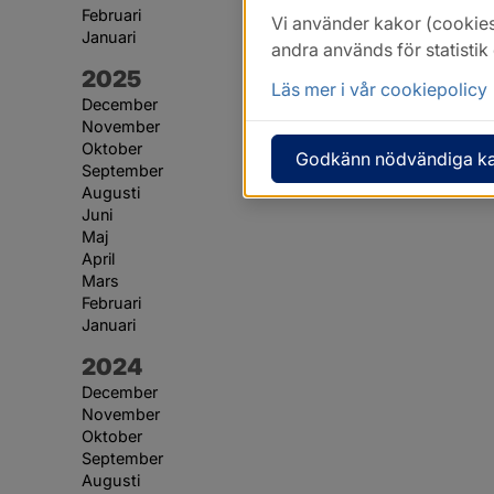
Februari
Vi använder kakor (cookies
Januari
andra används för statisti
År:
2025
Läs mer i vår cookiepolicy
December
November
Oktober
Godkänn nödvändiga k
September
Augusti
Juni
Maj
April
Mars
Februari
Januari
År:
2024
December
November
Oktober
September
Augusti