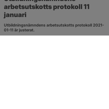
arbetsutskotts protokoll 11 
januari
Utbildningsnämndens arbetsutskotts protokoll 2021-
01-11 är justerat.
pdf, 167.8 kB, öppnas i nytt fönster.
Länk till protokoll
SOTENÄS KOMMUN
Besöksadress
Parkgatan 46
456 80 Kungshamn