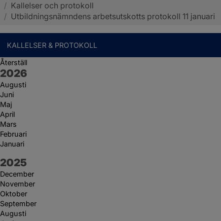
/
Kallelser och protokoll
Sotenäs kommun
/
Utbildningsnämndens arbetsutskotts protokoll 11 januari
KALLELSER & PROTOKOLL
Återställ
År:
2026
Augusti
Juni
Maj
April
Mars
Februari
Januari
År:
2025
December
November
Oktober
September
Augusti