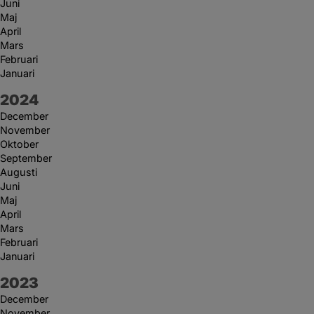
Juni
Maj
April
Mars
Februari
Januari
År:
2024
December
November
Oktober
September
Augusti
Juni
Maj
April
Mars
Februari
Januari
År:
2023
December
November