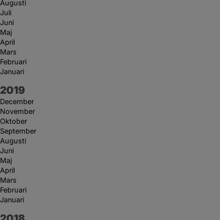
Augusti
Juli
Juni
Maj
April
Mars
Februari
Januari
År:
2019
December
November
Oktober
September
Augusti
Juni
Maj
April
Mars
Februari
Januari
År:
2018