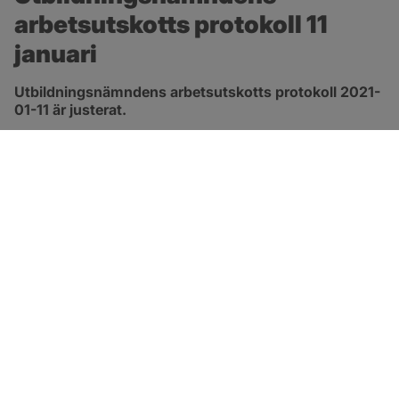
arbetsutskotts protokoll 11 
januari
Utbildningsnämndens arbetsutskotts protokoll 2021-
01-11 är justerat.
pdf, 167.8 kB, öppnas i nytt fönster.
Länk till protokoll
SOTENÄS KOMMUN
Besöksadress
Parkgatan 46
456 80 Kungshamn