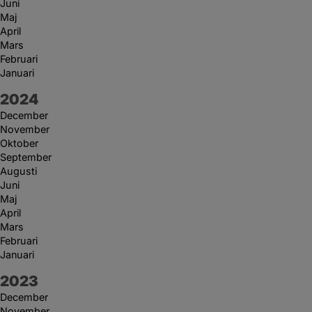
Juni
Maj
April
Mars
Februari
Januari
År:
2024
December
November
Oktober
September
Augusti
Juni
Maj
April
Mars
Februari
Januari
År:
2023
December
November