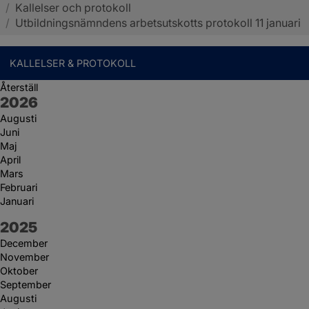
/
Kallelser och protokoll
Sotenäs kommun
/
Utbildningsnämndens arbetsutskotts protokoll 11 januari
KALLELSER & PROTOKOLL
Återställ
År:
2026
Augusti
Juni
Maj
April
Mars
Februari
Januari
År:
2025
December
November
Oktober
September
Augusti