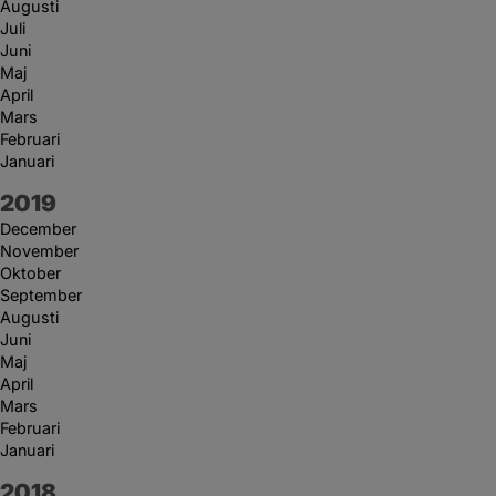
Augusti
Juli
Juni
Maj
April
Mars
Februari
Januari
År:
2019
December
November
Oktober
September
Augusti
Juni
Maj
April
Mars
Februari
Januari
År:
2018