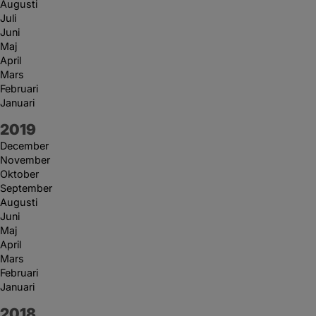
Augusti
Juli
Juni
Maj
April
Mars
Februari
Januari
År:
2019
December
November
Oktober
September
Augusti
Juni
Maj
April
Mars
Februari
Januari
År:
2018