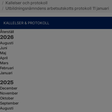
/
Kallelser och protokoll
Sotenäs kommun
/
Utbildningsnämndens arbetsutskotts protokoll 11 januari
KALLELSER & PROTOKOLL
Återställ
År:
2026
Augusti
Juni
Maj
April
Mars
Februari
Januari
År:
2025
December
November
Oktober
September
Augusti