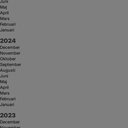
Juni
Maj
April
Mars
Februari
Januari
År:
2024
December
November
Oktober
September
Augusti
Juni
Maj
April
Mars
Februari
Januari
År:
2023
December
November