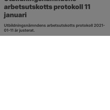
arbetsutskotts protokoll 11 
januari
Utbildningsnämndens arbetsutskotts protokoll 2021-
01-11 är justerat.
pdf, 167.8 kB, öppnas i nytt fönster.
Länk till protokoll
SOTENÄS KOMMUN
Besöksadress
Parkgatan 46
456 80 Kungshamn