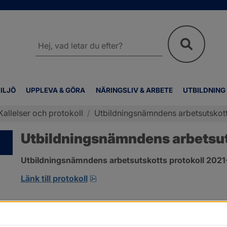
Sök
på
webbplatsen
ILJÖ
UPPLEVA & GÖRA
NÄRINGSLIV & ARBETE
UTBILDNING
Kallelser och protokoll
/
Utbildningsnämndens arbetsutskotts
Utbildningsnämndens arbetsuts
Utbildningsnämndens arbetsutskotts protokoll 2021-0
pdf, 167.8 kB, öppnas i nytt fönste
Länk till protokoll