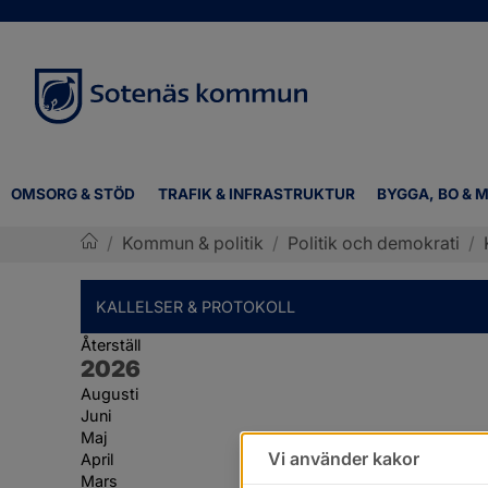
OMSORG & STÖD
TRAFIK & INFRASTRUKTUR
BYGGA, BO & M
/
Kommun & politik
/
Politik och demokrati
/
Sotenäs kommun
KALLELSER & PROTOKOLL
Återställ
År:
2026
Augusti
Juni
Maj
Vi använder kakor
April
Mars