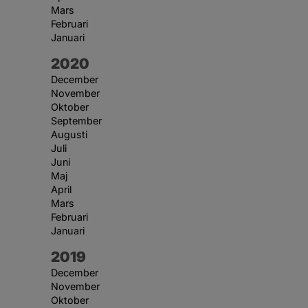
Mars
Februari
Januari
År:
2020
December
November
Oktober
September
Augusti
Juli
Juni
Maj
April
Mars
Februari
Januari
År:
2019
December
November
Oktober