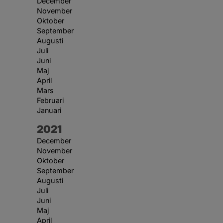
December
November
Oktober
September
Augusti
Juli
Juni
Maj
April
Mars
Februari
Januari
År:
2021
December
November
Oktober
September
Augusti
Juli
Juni
Maj
April