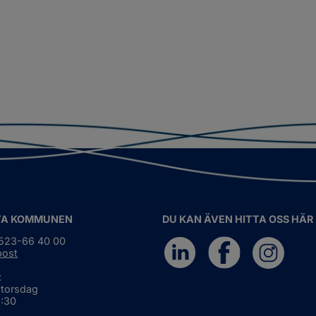
TA KOMMUNEN
DU KAN ÄVEN HITTA OSS HÄR
0523-66 40 00
post
:
 torsdag
6:30