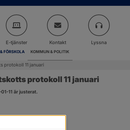
E-tjänster
Kontakt
Lyssna
 & FÖRSKOLA
KOMMUN & POLITIK
 protokoll 11 januari
kotts protokoll 11 januari
1-11 är justerat.
r.