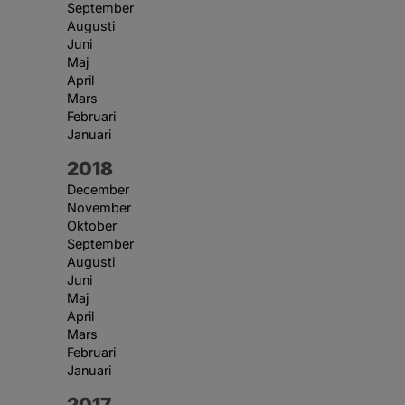
September
Augusti
Juni
Maj
April
Mars
Februari
Januari
År:
2018
December
November
Oktober
September
Augusti
Juni
Maj
April
Mars
Februari
Januari
År:
2017