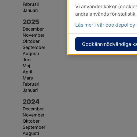
Februari
Vi använder kakor (cookies
Januari
andra används för statisti
År:
2025
Läs mer i vår cookiepolicy
December
November
Oktober
Godkänn nödvändiga k
September
Augusti
Juni
Maj
April
Mars
Februari
Januari
År:
2024
December
November
Oktober
September
Augusti