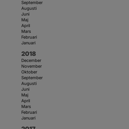
September
Augusti
Juni
Maj
April
Mars
Februari
Januari
År:
2018
December
November
Oktober
September
Augusti
Juni
Maj
April
Mars
Februari
Januari
År:
2017