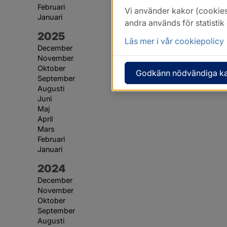
Februari
Vi använder kakor (cookies
Januari
andra används för statisti
År:
2025
Läs mer i vår cookiepolicy
December
November
Oktober
Godkänn nödvändiga k
September
Augusti
Juni
Maj
April
Mars
Februari
Januari
År:
2024
December
November
Oktober
September
Augusti