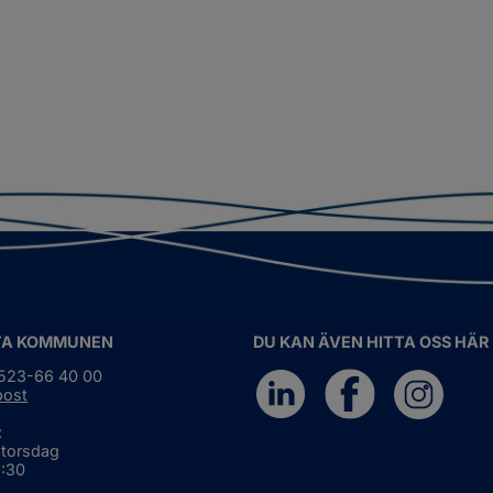
TA KOMMUNEN
DU KAN ÄVEN HITTA OSS HÄR
0523-66 40 00
post
:
 torsdag
6:30