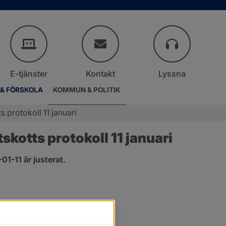
E-tjänster
Kontakt
Lyssna
 & FÖRSKOLA
KOMMUN & POLITIK
 protokoll 11 januari
kotts protokoll 11 januari
1-11 är justerat.
r.