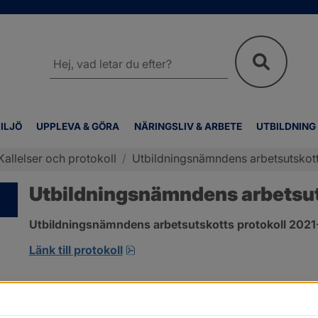
Sök
på
webbplatsen
ILJÖ
UPPLEVA & GÖRA
NÄRINGSLIV & ARBETE
UTBILDNING
Kallelser och protokoll
/
Utbildningsnämndens arbetsutskotts
Utbildningsnämndens arbetsuts
Utbildningsnämndens arbetsutskotts protokoll 2021-0
pdf, 167.8 kB, öppnas i nytt fönste
Länk till protokoll