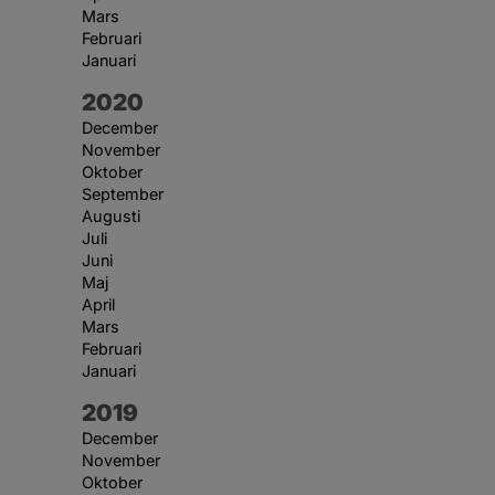
Mars
Februari
Januari
År:
2020
December
November
Oktober
September
Augusti
Juli
Juni
Maj
April
Mars
Februari
Januari
År:
2019
December
November
Oktober