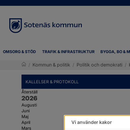
OMSORG & STÖD
TRAFIK & INFRASTRUKTUR
BYGGA, BO & M
/
Kommun & politik
/
Politik och demokrati
/
Sotenäs kommun
KALLELSER & PROTOKOLL
Återställ
År:
2026
Augusti
Juni
Maj
Vi använder kakor
April
Mars