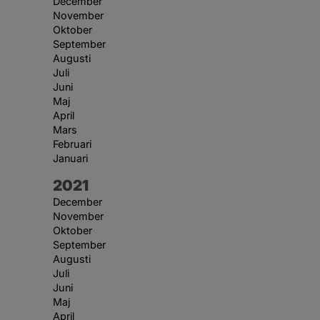
December
November
Oktober
September
Augusti
Juli
Juni
Maj
April
Mars
Februari
Januari
År:
2021
December
November
Oktober
September
Augusti
Juli
Juni
Maj
April