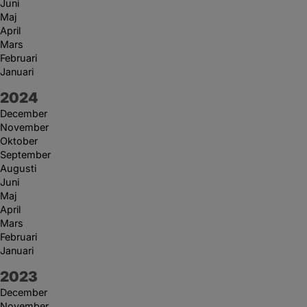
Juni
Maj
April
Mars
Februari
Januari
År:
2024
December
November
Oktober
September
Augusti
Juni
Maj
April
Mars
Februari
Januari
År:
2023
December
November