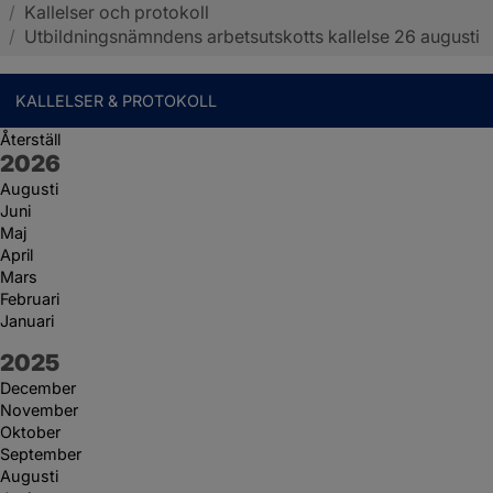
/
Kallelser och protokoll
Sotenäs kommun
/
Utbildningsnämndens arbetsutskotts kallelse 26 augusti
KALLELSER & PROTOKOLL
Återställ
År:
2026
Augusti
Juni
Maj
April
Mars
Februari
Januari
År:
2025
December
November
Oktober
September
Augusti