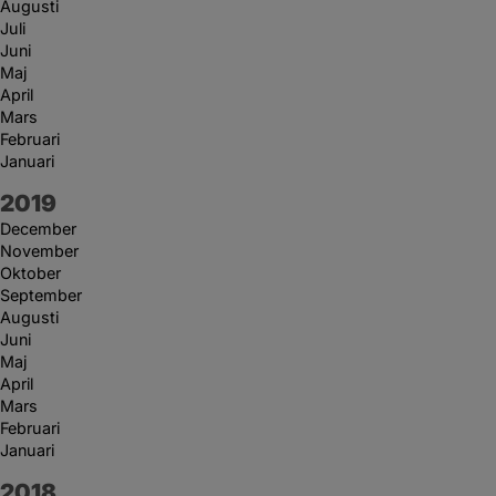
Augusti
Juli
Juni
Maj
April
Mars
Februari
Januari
År:
2019
December
November
Oktober
September
Augusti
Juni
Maj
April
Mars
Februari
Januari
År:
2018