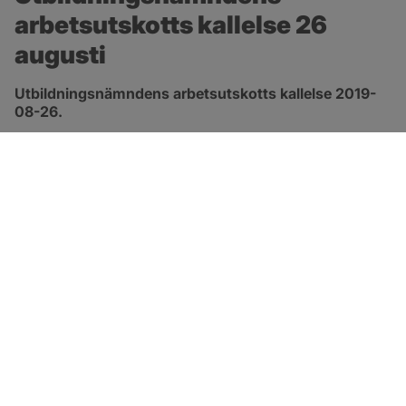
arbetsutskotts kallelse 26 
augusti
Utbildningsnämndens arbetsutskotts kallelse 2019-
08-26.
pdf, öppnas i nytt fönster.
Länk till kallelse
SOTENÄS KOMMUN
Besöksadress
Parkgatan 46
456 80 Kungshamn