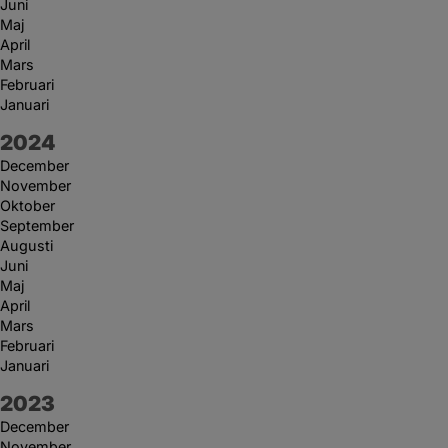
Juni
Maj
April
Mars
Februari
Januari
År:
2024
December
November
Oktober
September
Augusti
Juni
Maj
April
Mars
Februari
Januari
År:
2023
December
November