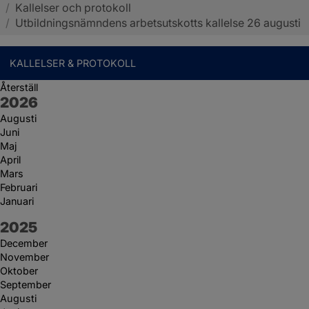
/
Kallelser och protokoll
Sotenäs kommun
/
Utbildningsnämndens arbetsutskotts kallelse 26 augusti
KALLELSER & PROTOKOLL
Återställ
År:
2026
Augusti
Juni
Maj
April
Mars
Februari
Januari
År:
2025
December
November
Oktober
September
Augusti