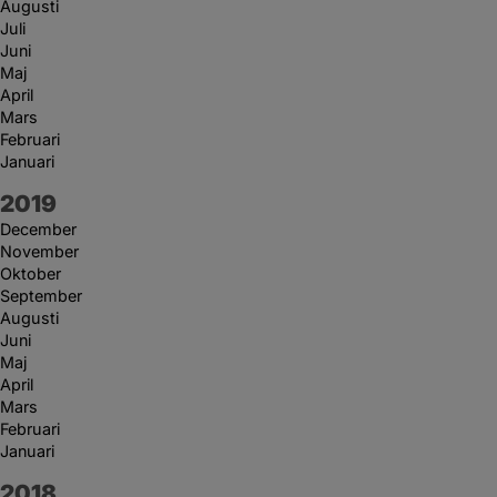
Augusti
Juli
Juni
Maj
April
Mars
Februari
Januari
År:
2019
December
November
Oktober
September
Augusti
Juni
Maj
April
Mars
Februari
Januari
År:
2018