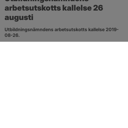
arbetsutskotts kallelse 26 
augusti
Utbildningsnämndens arbetsutskotts kallelse 2019-
08-26.
pdf, öppnas i nytt fönster.
Länk till kallelse
SOTENÄS KOMMUN
Besöksadress
Parkgatan 46
456 80 Kungshamn