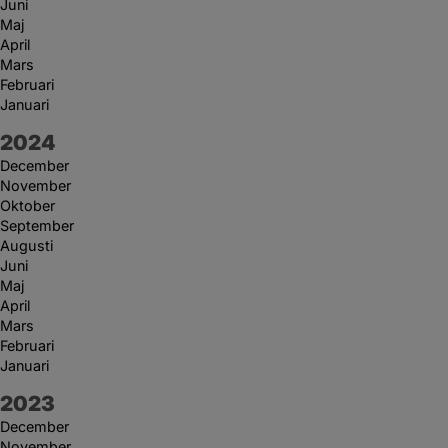
Juni
Maj
April
Mars
Februari
Januari
År:
2024
December
November
Oktober
September
Augusti
Juni
Maj
April
Mars
Februari
Januari
År:
2023
December
November