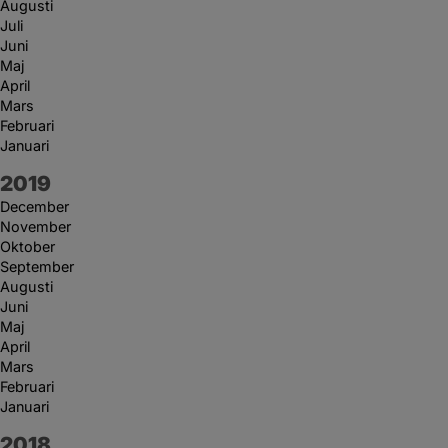
Augusti
Juli
Juni
Maj
April
Mars
Februari
Januari
År:
2019
December
November
Oktober
September
Augusti
Juni
Maj
April
Mars
Februari
Januari
År:
2018