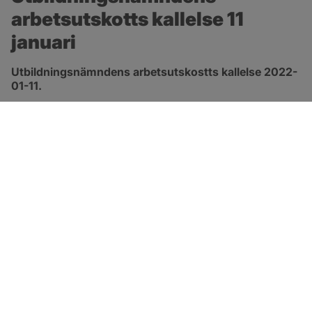
arbetsutskotts kallelse 11 
januari
Utbildningsnämndens arbetsutskostts kallelse 2022-
01-11.
pdf, 945.6 kB, öppnas i nytt fönster.
Länk till kallelse
SOTENÄS KOMMUN
Besöksadress
Parkgatan 46
456 80 Kungshamn