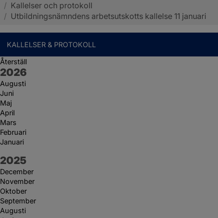
/
Kallelser och protokoll
Sotenäs kommun
/
Utbildningsnämndens arbetsutskotts kallelse 11 januari
KALLELSER & PROTOKOLL
Återställ
År:
2026
Augusti
Juni
Maj
April
Mars
Februari
Januari
År:
2025
December
November
Oktober
September
Augusti