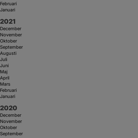
Februari
Januari
År:
2021
December
November
Oktober
September
Augusti
Juli
Juni
Maj
April
Mars
Februari
Januari
År:
2020
December
November
Oktober
September