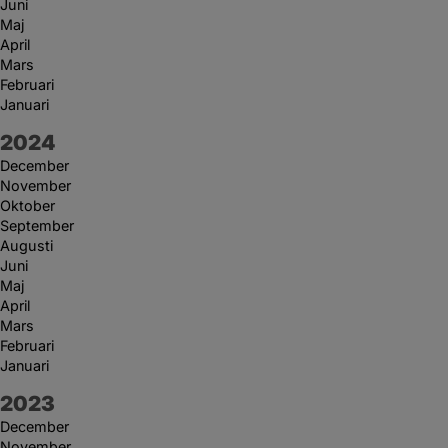
Juni
Maj
April
Mars
Februari
Januari
År:
2024
December
November
Oktober
September
Augusti
Juni
Maj
April
Mars
Februari
Januari
År:
2023
December
November