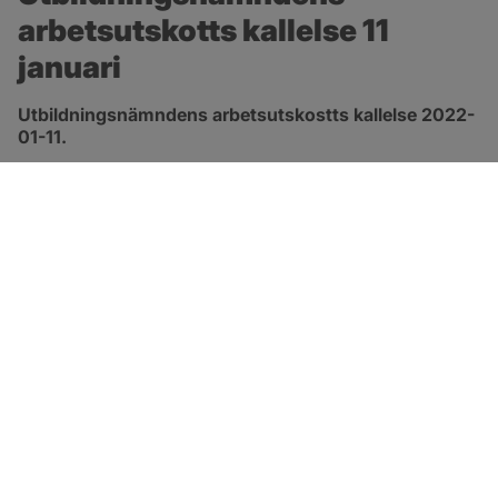
arbetsutskotts kallelse 11 
januari
Utbildningsnämndens arbetsutskostts kallelse 2022-
01-11.
pdf, 945.6 kB, öppnas i nytt fönster.
Länk till kallelse
SOTENÄS KOMMUN
Besöksadress
Parkgatan 46
456 80 Kungshamn