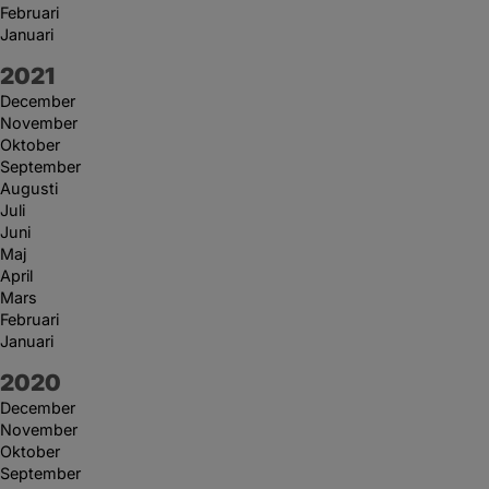
Februari
Januari
År:
2021
December
November
Oktober
September
Augusti
Juli
Juni
Maj
April
Mars
Februari
Januari
År:
2020
December
November
Oktober
September