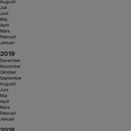
Augusti
Juli
Juni
Maj
April
Mars
Februari
Januari
År:
2019
December
November
Oktober
September
Augusti
Juni
Maj
April
Mars
Februari
Januari
År:
2018