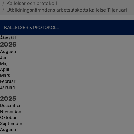
/
Kallelser och protokoll
Sotenäs kommun
/
Utbildningsnämndens arbetsutskotts kallelse 11 januari
KALLELSER & PROTOKOLL
Återställ
År:
2026
Augusti
Juni
Maj
April
Mars
Februari
Januari
År:
2025
December
November
Oktober
September
Augusti