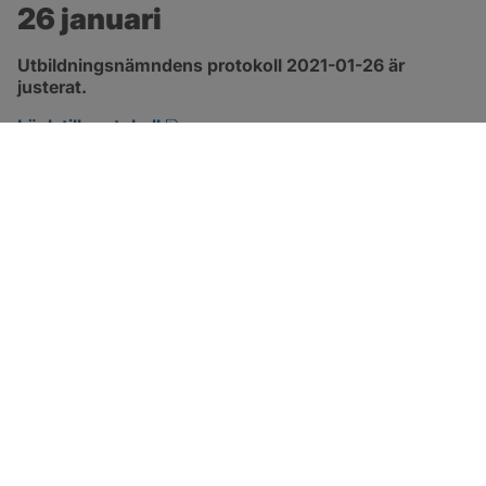
26 januari
Utbildningsnämndens protokoll 2021-01-26 är 
justerat.
pdf, 229.9 kB, öppnas i nytt fönster.
Länk till protokoll
SOTENÄS KOMMUN
Besöksadress
Parkgatan 46
456 80 Kungshamn
Hitta hit