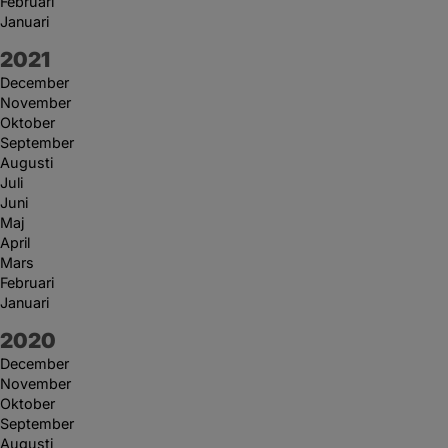
Februari
Januari
År:
2021
December
November
Oktober
September
Augusti
Juli
Juni
Maj
April
Mars
Februari
Januari
År:
2020
December
November
Oktober
September
Augusti