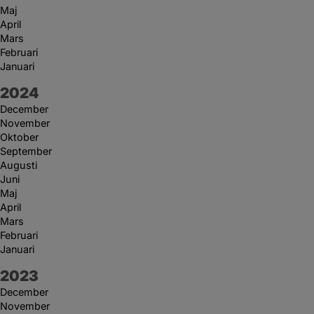
Maj
April
Mars
Februari
Januari
År:
2024
December
November
Oktober
September
Augusti
Juni
Maj
April
Mars
Februari
Januari
År:
2023
December
November