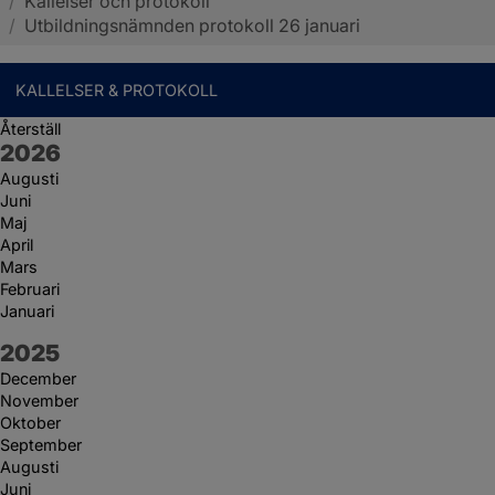
/
Kallelser och protokoll
Sotenäs kommun
/
Utbildningsnämnden protokoll 26 januari
KALLELSER & PROTOKOLL
Återställ
År:
2026
Augusti
Juni
Maj
April
Mars
Februari
Januari
År:
2025
December
November
Oktober
September
Augusti
Juni