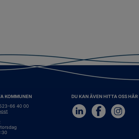
TA KOMMUNEN
DU KAN ÄVEN HITTA OSS HÄR
0523-66 40 00
post
:
 torsdag
6:30