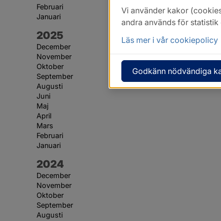
Februari
Vi använder kakor (cookies
Januari
andra används för statisti
År:
2025
Läs mer i vår cookiepolicy
December
November
Oktober
Godkänn nödvändiga k
September
Augusti
Juni
Maj
April
Mars
Februari
Januari
År:
2024
December
November
Oktober
September
Augusti