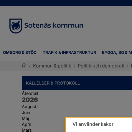
OMSORG & STÖD
TRAFIK & INFRASTRUKTUR
BYGGA, BO & M
/
Kommun & politik
/
Politik och demokrati
/
Sotenäs kommun
KALLELSER & PROTOKOLL
Återställ
År:
2026
Augusti
Juni
Maj
Vi använder kakor
April
Mars