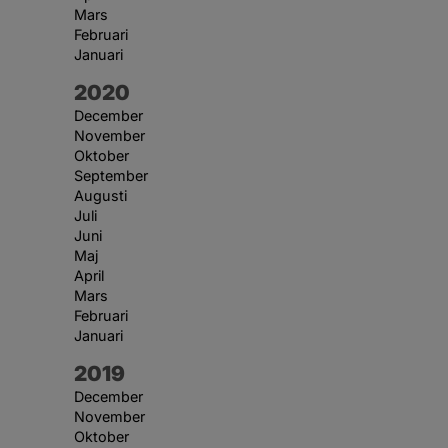
Mars
Februari
Januari
År:
2020
December
November
Oktober
September
Augusti
Juli
Juni
Maj
April
Mars
Februari
Januari
År:
2019
December
November
Oktober