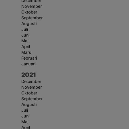
December
November
Oktober
September
Augusti
Juli
Juni
Maj
April
Mars
Februari
Januari
År:
2021
December
November
Oktober
September
Augusti
Juli
Juni
Maj
April