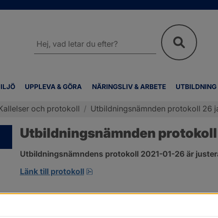
Sök
på
webbplatsen
ILJÖ
UPPLEVA & GÖRA
NÄRINGSLIV & ARBETE
UTBILDNING
Kallelser och protokoll
/
Utbildningsnämnden protokoll 26 j
Utbildningsnämnden protokoll 
Utbildningsnämndens protokoll 2021-01-26 är juster
pdf, 229.9 kB, öppnas i nytt fönst
Länk till protokoll