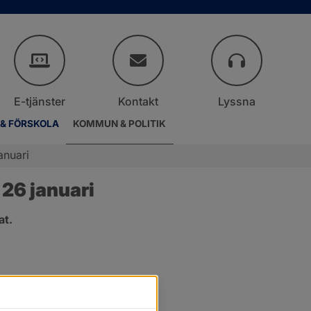
E-tjänster
Kontakt
Lyssna
 & FÖRSKOLA
KOMMUN & POLITIK
anuari
26 januari
at.
er.