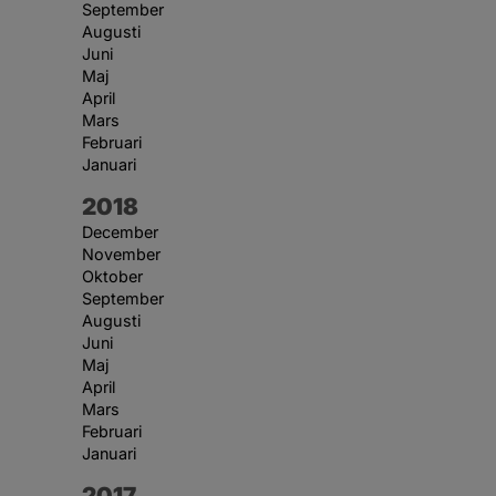
September
Augusti
Juni
Maj
April
Mars
Februari
Januari
År:
2018
December
November
Oktober
September
Augusti
Juni
Maj
April
Mars
Februari
Januari
År:
2017