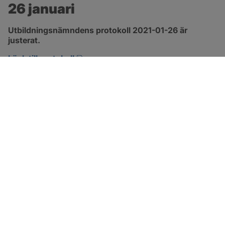
26 januari
Utbildningsnämndens protokoll 2021-01-26 är 
justerat.
pdf, 229.9 kB, öppnas i nytt fönster.
Länk till protokoll
SOTENÄS KOMMUN
Besöksadress
Parkgatan 46
456 80 Kungshamn
Hitta hit