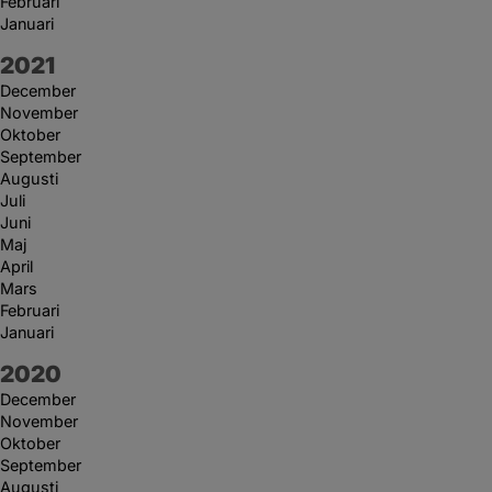
Februari
Januari
År:
2021
December
November
Oktober
September
Augusti
Juli
Juni
Maj
April
Mars
Februari
Januari
År:
2020
December
November
Oktober
September
Augusti