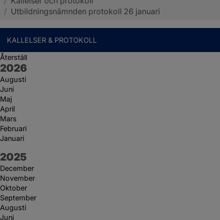
/
Kallelser och protokoll
Sotenäs kommun
/
Utbildningsnämnden protokoll 26 januari
KALLELSER & PROTOKOLL
Återställ
År:
2026
Augusti
Juni
Maj
April
Mars
Februari
Januari
År:
2025
December
November
Oktober
September
Augusti
Juni