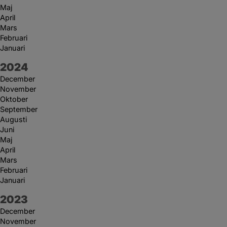
Maj
April
Mars
Februari
Januari
År:
2024
December
November
Oktober
September
Augusti
Juni
Maj
April
Mars
Februari
Januari
År:
2023
December
November