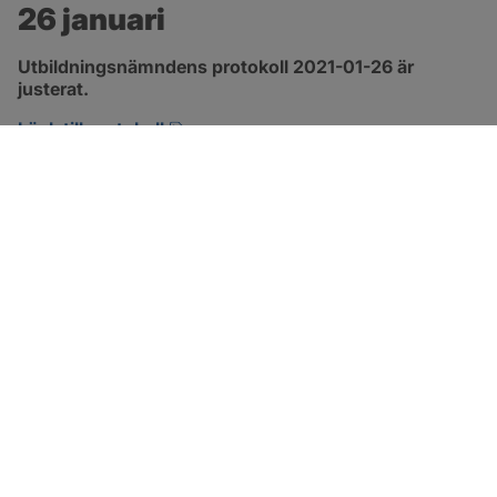
26 januari
Utbildningsnämndens protokoll 2021-01-26 är 
justerat.
pdf, 229.9 kB, öppnas i nytt fönster.
Länk till protokoll
SOTENÄS KOMMUN
Besöksadress
Parkgatan 46
456 80 Kungshamn
Hitta hit