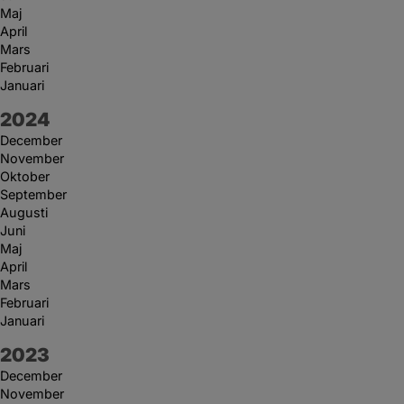
Maj
April
Mars
Februari
Januari
År:
2024
December
November
Oktober
September
Augusti
Juni
Maj
April
Mars
Februari
Januari
År:
2023
December
November