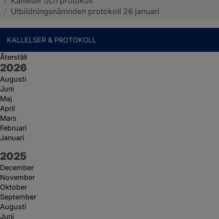
/
Kallelser och protokoll
Sotenäs kommun
/
Utbildningsnämnden protokoll 26 januari
KALLELSER & PROTOKOLL
Återställ
År:
2026
Augusti
Juni
Maj
April
Mars
Februari
Januari
År:
2025
December
November
Oktober
September
Augusti
Juni