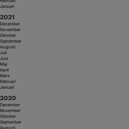
Februari
Januari
År:
2021
December
November
Oktober
September
Augusti
Juli
Juni
Maj
April
Mars
Februari
Januari
År:
2020
December
November
Oktober
September
Augusti