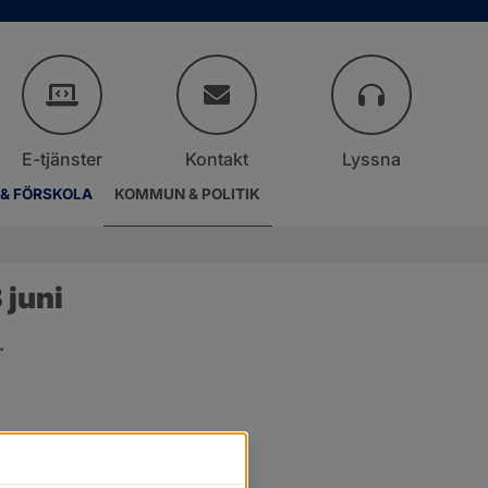
E-tjänster
Kontakt
Lyssna
 & FÖRSKOLA
KOMMUN & POLITIK
juni
.
er.