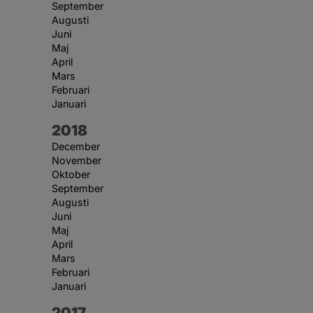
September
Augusti
Juni
Maj
April
Mars
Februari
Januari
År:
2018
December
November
Oktober
September
Augusti
Juni
Maj
April
Mars
Februari
Januari
År:
2017