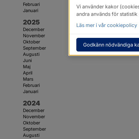
Februari
Vi använder kakor (cookies
Januari
andra används för statisti
År:
2025
Läs mer i vår cookiepolicy
December
November
Oktober
Godkänn nödvändiga k
September
Augusti
Juni
Maj
April
Mars
Februari
Januari
År:
2024
December
November
Oktober
September
Augusti