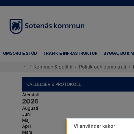
OMSORG & STÖD
TRAFIK & INFRASTRUKTUR
BYGGA, BO & M
/
Kommun & politik
/
Politik och demokrati
/
Sotenäs kommun
KALLELSER & PROTOKOLL
Återställ
År:
2026
Augusti
Juni
Maj
Vi använder kakor
April
Mars