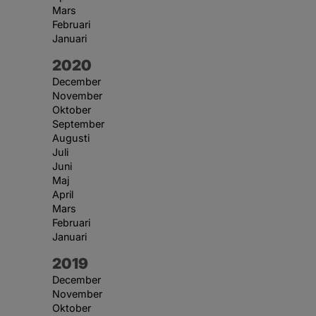
Mars
Februari
Januari
År:
2020
December
November
Oktober
September
Augusti
Juli
Juni
Maj
April
Mars
Februari
Januari
År:
2019
December
November
Oktober