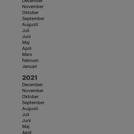
December
November
Oktober
September
Augusti
Juli
Juni
Maj
April
Mars
Februari
Januari
År:
2021
December
November
Oktober
September
Augusti
Juli
Juni
Maj
April