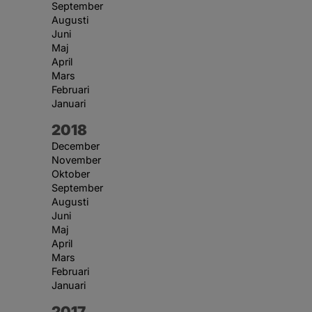
September
Augusti
Juni
Maj
April
Mars
Februari
Januari
År:
2018
December
November
Oktober
September
Augusti
Juni
Maj
April
Mars
Februari
Januari
År:
2017