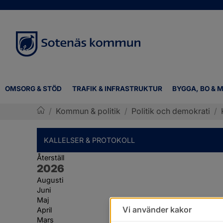
OMSORG & STÖD
TRAFIK & INFRASTRUKTUR
BYGGA, BO & M
/
Kommun & politik
/
Politik och demokrati
/
Sotenäs kommun
KALLELSER & PROTOKOLL
Återställ
År:
2026
Augusti
Juni
Maj
Vi använder kakor
April
Mars