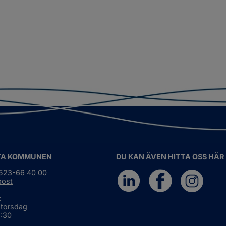
TA KOMMUNEN
DU KAN ÄVEN HITTA OSS HÄR
0523-66 40 00
post
:
 torsdag
6:30