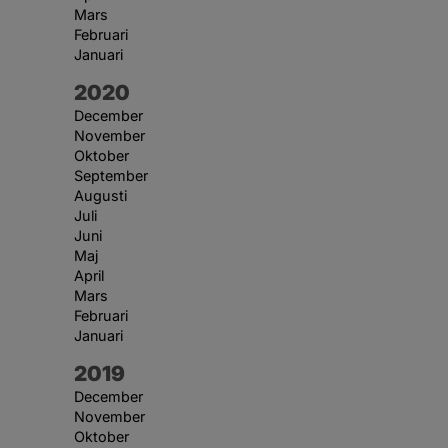
Mars
Februari
Januari
År:
2020
December
November
Oktober
September
Augusti
Juli
Juni
Maj
April
Mars
Februari
Januari
År:
2019
December
November
Oktober