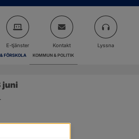
E-tjänster
Kontakt
Lyssna
 & FÖRSKOLA
KOMMUN & POLITIK
juni
.
er.