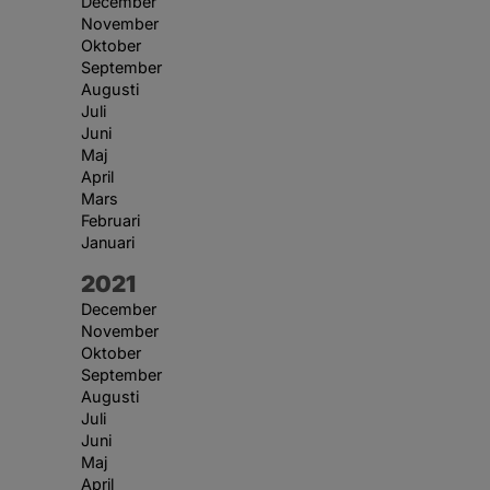
December
November
Oktober
September
Augusti
Juli
Juni
Maj
April
Mars
Februari
Januari
År:
2021
December
November
Oktober
September
Augusti
Juli
Juni
Maj
April