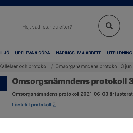
Sök
på
webbplatsen
ILJÖ
UPPLEVA & GÖRA
NÄRINGSLIV & ARBETE
UTBILDNING
Kallelser och protokoll
/
Omsorgsnämndens protokoll 3 juni
Omsorgsnämndens protokoll 3 
Omsorgsnämndens protokoll 2021-06-03 är justerat
pdf, 303.4 kB, öppnas i nytt fönst
Länk till protokoll