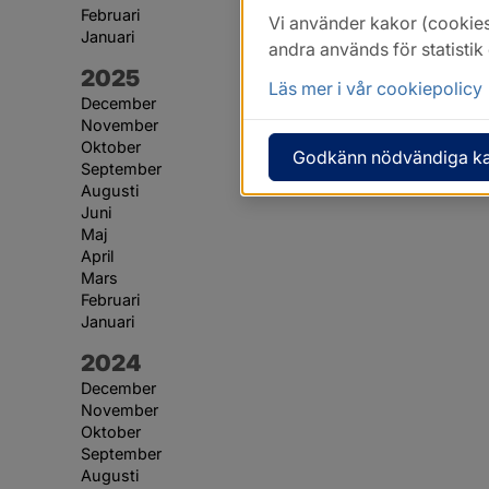
Februari
Vi använder kakor (cookies
Januari
andra används för statisti
År:
2025
Läs mer i vår cookiepolicy
December
November
Oktober
Godkänn nödvändiga k
September
Augusti
Juni
Maj
April
Mars
Februari
Januari
År:
2024
December
November
Oktober
September
Augusti