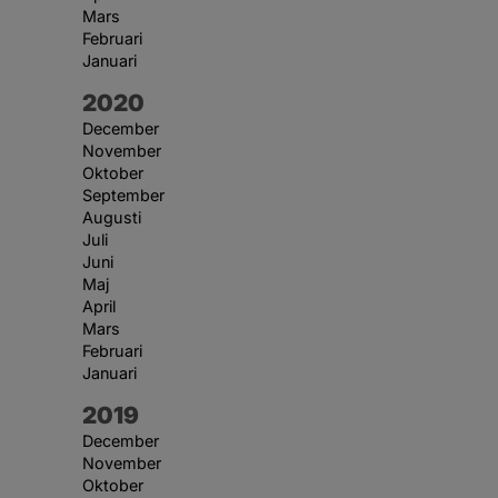
Mars
Februari
Januari
År:
2020
December
November
Oktober
September
Augusti
Juli
Juni
Maj
April
Mars
Februari
Januari
År:
2019
December
November
Oktober