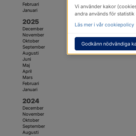
Februari
Vi använder kakor (cookies
Januari
andra används för statisti
År:
2025
Läs mer i vår cookiepolicy
December
November
Oktober
Godkänn nödvändiga k
September
Augusti
Juni
Maj
April
Mars
Februari
Januari
År:
2024
December
November
Oktober
September
Augusti