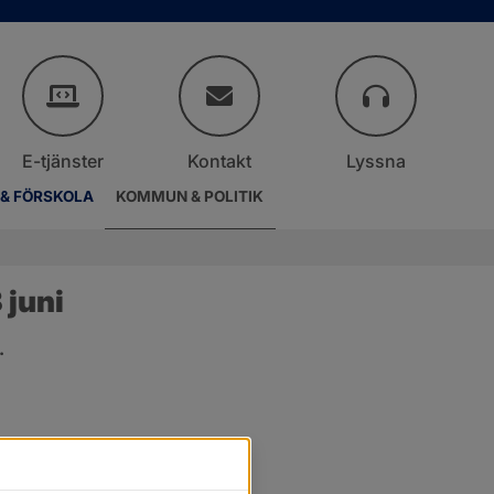
E-tjänster
Kontakt
Lyssna
 & FÖRSKOLA
KOMMUN & POLITIK
juni
.
er.