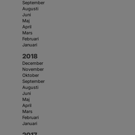
September
Augusti
Juni
Maj
April
Mars
Februari
Januari
År:
2018
December
November
Oktober
September
Augusti
Juni
Maj
April
Mars
Februari
Januari
År:
2017