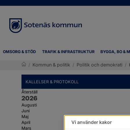
OMSORG & STÖD
TRAFIK & INFRASTRUKTUR
BYGGA, BO & M
/
Kommun & politik
/
Politik och demokrati
/
Sotenäs kommun
KALLELSER & PROTOKOLL
Återställ
År:
2026
Augusti
Juni
Maj
Vi använder kakor
April
Mars