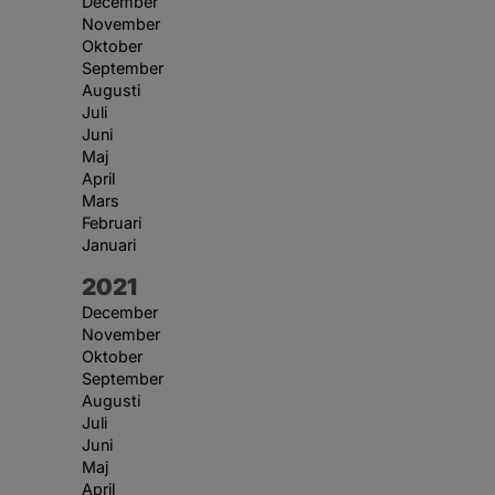
December
November
Oktober
September
Augusti
Juli
Juni
Maj
April
Mars
Februari
Januari
År:
2021
December
November
Oktober
September
Augusti
Juli
Juni
Maj
April