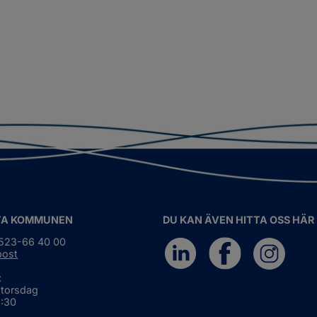
TA KOMMUNEN
DU KAN ÄVEN HITTA OSS HÄR
0523-66 40 00
post
:
 torsdag
6:30