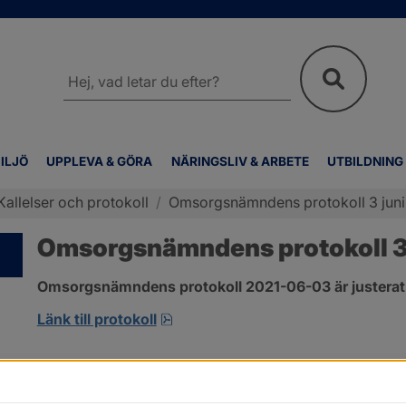
Sök
på
webbplatsen
ILJÖ
UPPLEVA & GÖRA
NÄRINGSLIV & ARBETE
UTBILDNING
Kallelser och protokoll
/
Omsorgsnämndens protokoll 3 juni
Omsorgsnämndens protokoll 3 
Omsorgsnämndens protokoll 2021-06-03 är justerat
pdf, 303.4 kB, öppnas i nytt fönst
Länk till protokoll