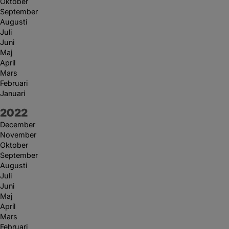
Oktober
September
Augusti
Juli
Juni
Maj
April
Mars
Februari
Januari
År:
2022
December
November
Oktober
September
Augusti
Juli
Juni
Maj
April
Mars
Februari