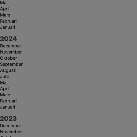
Maj
April
Mars
Februari
Januari
År:
2024
December
November
Oktober
September
Augusti
Juni
Maj
April
Mars
Februari
Januari
År:
2023
December
November