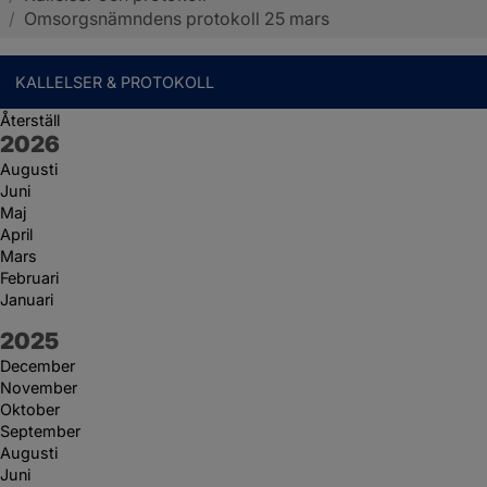
/
Omsorgsnämndens protokoll 25 mars
KALLELSER & PROTOKOLL
Återställ
År:
2026
Augusti
Juni
Maj
April
Mars
Februari
Januari
År:
2025
December
November
Oktober
September
Augusti
Juni