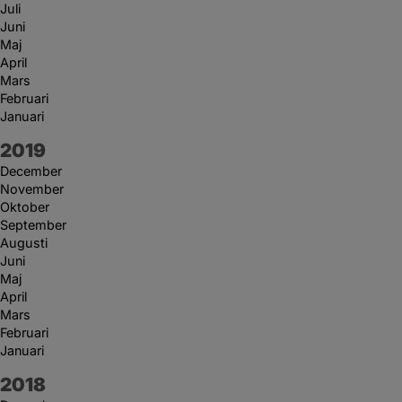
Juli
Juni
Maj
April
Mars
Februari
Januari
År:
2019
December
November
Oktober
September
Augusti
Juni
Maj
April
Mars
Februari
Januari
År:
2018