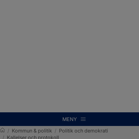
MENY
/
Kommun & politik
/
Politik och demokrati
/
Kallelser och protokoll
Sotenäs kommun