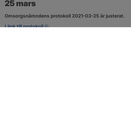
25 mars
Omsorgsnämndens protokoll 2021-03-25 är justerat.
pdf, 1.1 MB, öppnas i nytt fönster.
Länk till protokoll
SOTENÄS KOMMUN
Besöksadress
Parkgatan 46
456 80 Kungshamn
Hitta hit