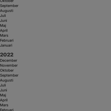
Oktober
September
Augusti
Juli
Juni
Maj
April
Mars
Februari
Januari
År:
2022
December
November
Oktober
September
Augusti
Juli
Juni
Maj
April
Mars
Februari