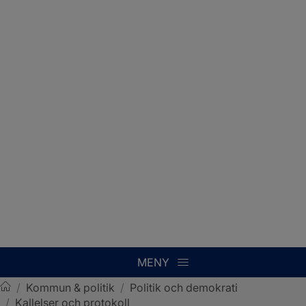
MENY
/
Kommun & politik
/
Politik och demokrati
/
Kallelser och protokoll
Sotenäs kommun