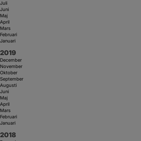
Juli
Juni
Maj
April
Mars
Februari
Januari
År:
2019
December
November
Oktober
September
Augusti
Juni
Maj
April
Mars
Februari
Januari
År:
2018