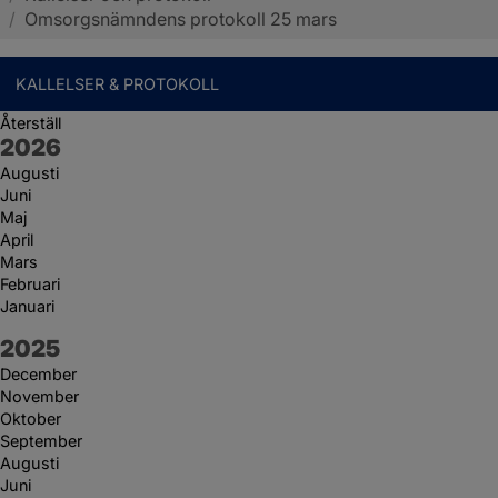
/
Omsorgsnämndens protokoll 25 mars
KALLELSER & PROTOKOLL
Återställ
År:
2026
Augusti
Juni
Maj
April
Mars
Februari
Januari
År:
2025
December
November
Oktober
September
Augusti
Juni