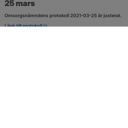
25 mars
Omsorgsnämndens protokoll 2021-03-25 är justerat.
pdf, 1.1 MB, öppnas i nytt fönster.
Länk till protokoll
SOTENÄS KOMMUN
Besöksadress
Parkgatan 46
456 80 Kungshamn
Hitta hit