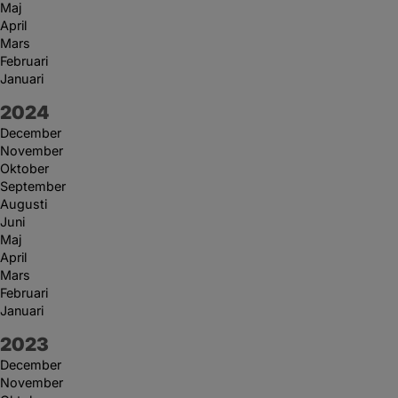
Maj
April
Mars
Februari
Januari
År:
2024
December
November
Oktober
September
Augusti
Juni
Maj
April
Mars
Februari
Januari
År:
2023
December
November