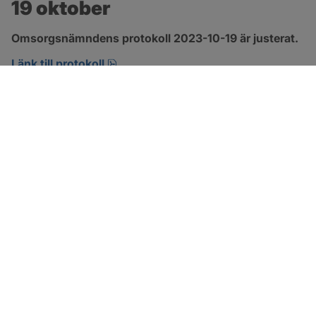
19 oktober
Omsorgsnämndens protokoll 2023-10-19 är justerat.
pdf, 360.6 kB, öppnas i nytt fönster.
Länk till protokoll
SOTENÄS KOMMUN
Besöksadress
Parkgatan 46
456 80 Kungshamn
Hitta hit