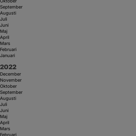
Oktober
September
Augusti
Juli
Juni
Maj
April
Mars
Februari
Januari
År:
2022
December
November
Oktober
September
Augusti
Juli
Juni
Maj
April
Mars
Februari