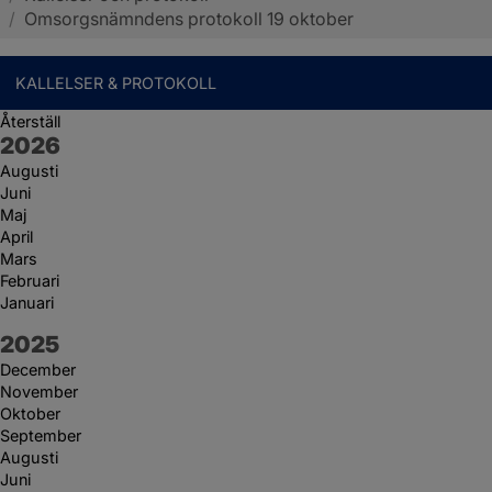
/
Omsorgsnämndens protokoll 19 oktober
KALLELSER & PROTOKOLL
Återställ
År:
2026
Augusti
Juni
Maj
April
Mars
Februari
Januari
År:
2025
December
November
Oktober
September
Augusti
Juni