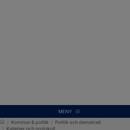
MENY
/
Kommun & politik
/
Politik och demokrati
/
Kallelser och protokoll
Sotenäs kommun