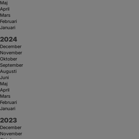
Maj
April
Mars
Februari
Januari
År:
2024
December
November
Oktober
September
Augusti
Juni
Maj
April
Mars
Februari
Januari
År:
2023
December
November