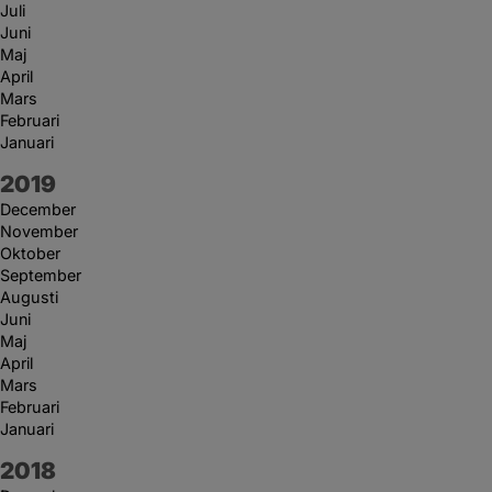
Juli
Juni
Maj
April
Mars
Februari
Januari
År:
2019
December
November
Oktober
September
Augusti
Juni
Maj
April
Mars
Februari
Januari
År:
2018