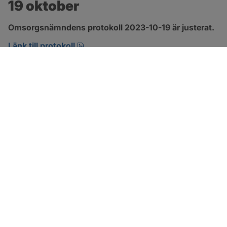
19 oktober
Omsorgsnämndens protokoll 2023-10-19 är justerat.
pdf, 360.6 kB, öppnas i nytt fönster.
Länk till protokoll
SOTENÄS KOMMUN
Besöksadress
Parkgatan 46
456 80 Kungshamn
Hitta hit