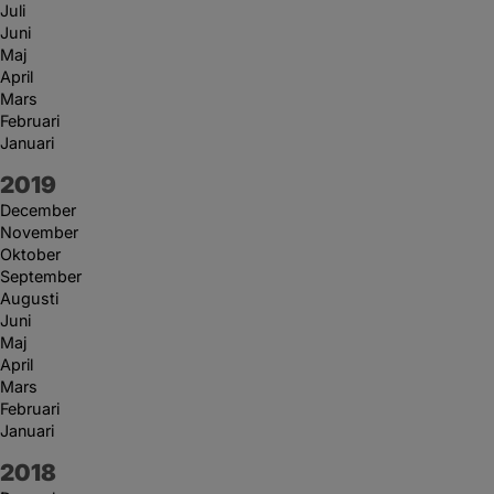
Juli
Juni
Maj
April
Mars
Februari
Januari
År:
2019
December
November
Oktober
September
Augusti
Juni
Maj
April
Mars
Februari
Januari
År:
2018