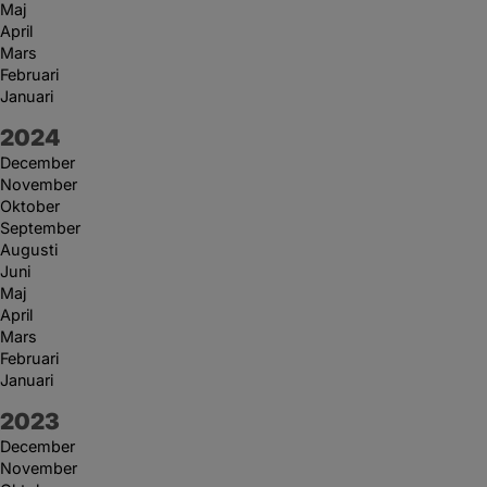
Maj
April
Mars
Februari
Januari
År:
2024
December
November
Oktober
September
Augusti
Juni
Maj
April
Mars
Februari
Januari
År:
2023
December
November