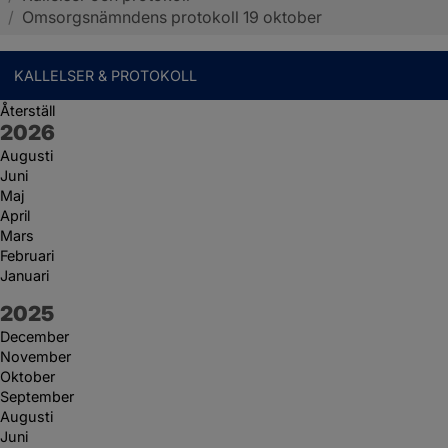
/
Omsorgsnämndens protokoll 19 oktober
KALLELSER & PROTOKOLL
Återställ
År:
2026
Augusti
Juni
Maj
April
Mars
Februari
Januari
År:
2025
December
November
Oktober
September
Augusti
Juni