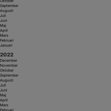
Oktober
September
Augusti
Juli
Juni
Maj
April
Mars
Februari
Januari
År:
2022
December
November
Oktober
September
Augusti
Juli
Juni
Maj
April
Mars
Februari