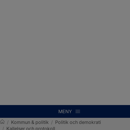
MENY
/
Kommun & politik
/
Politik och demokrati
/
Kallelser och protokoll
Sotenäs kommun