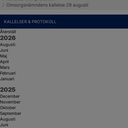
/
Omsorgsnämndens kallelse 29 augusti
KALLELSER & PROTOKOLL
Återställ
År:
2026
Augusti
Juni
Maj
April
Mars
Februari
Januari
År:
2025
December
November
Oktober
September
Augusti
Juni