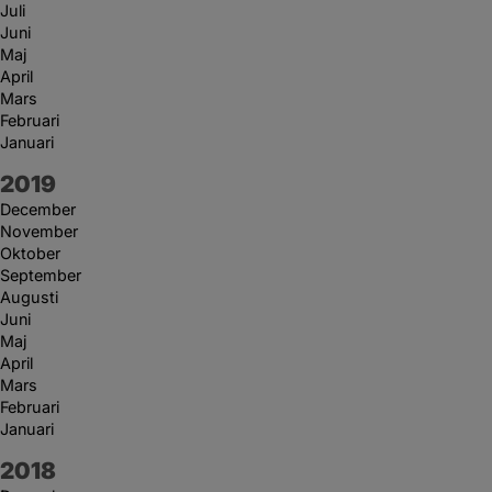
Juli
Juni
Maj
April
Mars
Februari
Januari
År:
2019
December
November
Oktober
September
Augusti
Juni
Maj
April
Mars
Februari
Januari
År:
2018