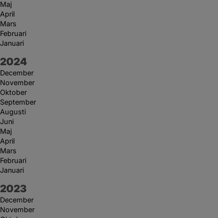
Maj
April
Mars
Februari
Januari
År:
2024
December
November
Oktober
September
Augusti
Juni
Maj
April
Mars
Februari
Januari
År:
2023
December
November