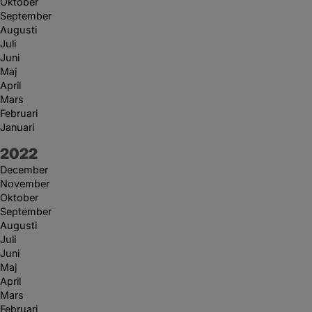
Oktober
September
Augusti
Juli
Juni
Maj
April
Mars
Februari
Januari
År:
2022
December
November
Oktober
September
Augusti
Juli
Juni
Maj
April
Mars
Februari