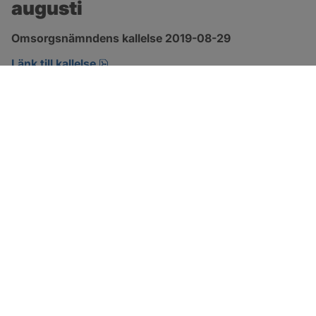
augusti
Omsorgsnämndens kallelse 2019-08-29 
pdf, öppnas i nytt fönster.
Länk till kallelse
SOTENÄS KOMMUN
Besöksadress
Parkgatan 46
456 80 Kungshamn
Hitta hit