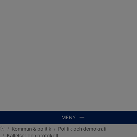
MENY
/
Kommun & politik
/
Politik och demokrati
/
Kallelser och protokoll
Sotenäs kommun