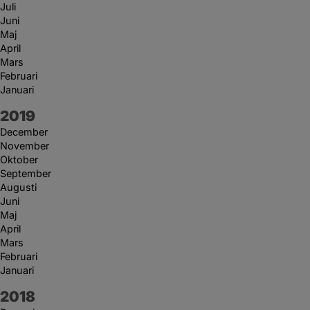
Juli
Juni
Maj
April
Mars
Februari
Januari
År:
2019
December
November
Oktober
September
Augusti
Juni
Maj
April
Mars
Februari
Januari
År:
2018