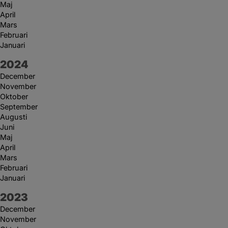
Maj
April
Mars
Februari
Januari
År:
2024
December
November
Oktober
September
Augusti
Juni
Maj
April
Mars
Februari
Januari
År:
2023
December
November