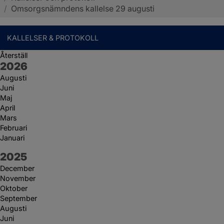
/
Omsorgsnämndens kallelse 29 augusti
KALLELSER & PROTOKOLL
Återställ
År:
2026
Augusti
Juni
Maj
April
Mars
Februari
Januari
År:
2025
December
November
Oktober
September
Augusti
Juni