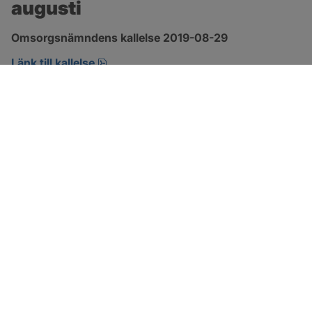
augusti
Omsorgsnämndens kallelse 2019-08-29 
pdf, öppnas i nytt fönster.
Länk till kallelse
SOTENÄS KOMMUN
Besöksadress
Parkgatan 46
456 80 Kungshamn
Hitta hit