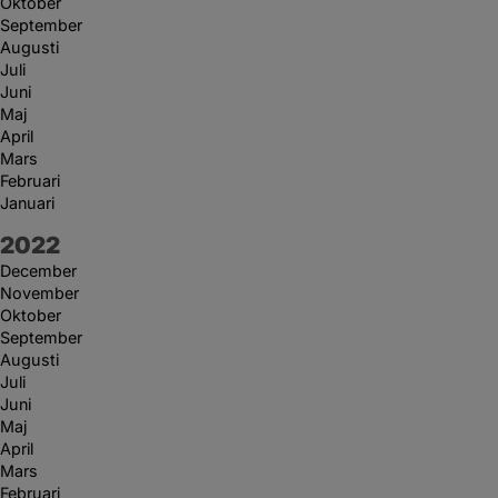
Oktober
September
Augusti
Juli
Juni
Maj
April
Mars
Februari
Januari
År:
2022
December
November
Oktober
September
Augusti
Juli
Juni
Maj
April
Mars
Februari