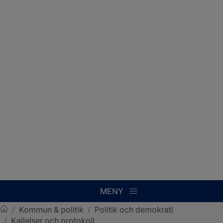
MENY
/
Kommun & politik
/
Politik och demokrati
/
Kallelser och protokoll
Sotenäs kommun