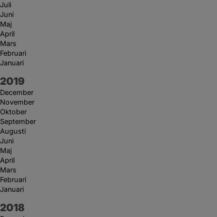
Juli
Juni
Maj
April
Mars
Februari
Januari
År:
2019
December
November
Oktober
September
Augusti
Juni
Maj
April
Mars
Februari
Januari
År:
2018