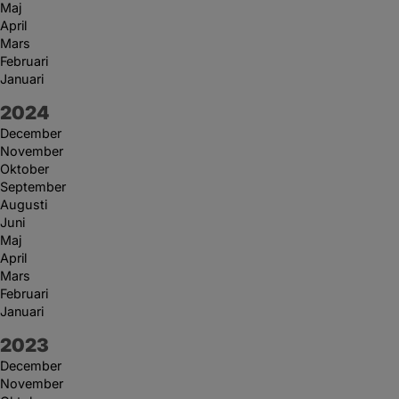
Maj
April
Mars
Februari
Januari
År:
2024
December
November
Oktober
September
Augusti
Juni
Maj
April
Mars
Februari
Januari
År:
2023
December
November