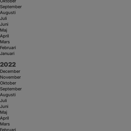
Oktober
September
Augusti
Juli
Juni
Maj
April
Mars
Februari
Januari
År:
2022
December
November
Oktober
September
Augusti
Juli
Juni
Maj
April
Mars
Februari