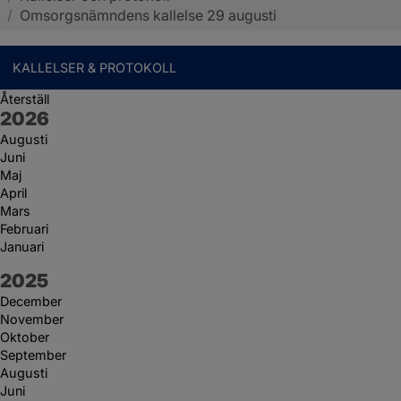
/
Omsorgsnämndens kallelse 29 augusti
KALLELSER & PROTOKOLL
Återställ
År:
2026
Augusti
Juni
Maj
April
Mars
Februari
Januari
År:
2025
December
November
Oktober
September
Augusti
Juni