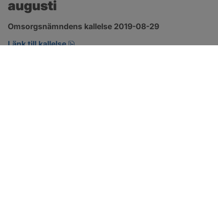
augusti
Omsorgsnämndens kallelse 2019-08-29 
pdf, öppnas i nytt fönster.
Länk till kallelse
SOTENÄS KOMMUN
Besöksadress
Parkgatan 46
456 80 Kungshamn
Hitta hit