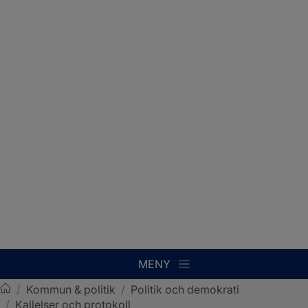
MENY
/
Kommun & politik
/
Politik och demokrati
/
Kallelser och protokoll
Sotenäs kommun