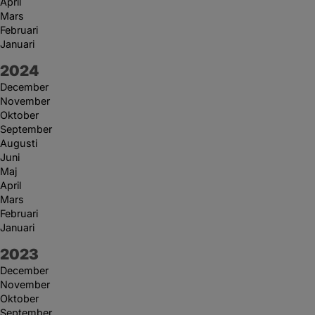
April
Mars
Februari
Januari
År:
2024
December
November
Oktober
September
Augusti
Juni
Maj
April
Mars
Februari
Januari
År:
2023
December
November
Oktober
September