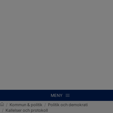
MENY
/
Kommun & politik
/
Politik och demokrati
/
Kallelser och protokoll
Sotenäs kommun