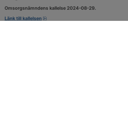
Omsorgsnämndens kallelse 2024-08-29.
pdf, 210.6 kB, öppnas i nytt fönster.
Länk till kallelsen
SOTENÄS KOMMUN
Besöksadress
Parkgatan 46
456 80 Kungshamn
Hitta hit
Organisationsnummer: