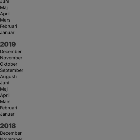
Juni
Maj
April
Mars
Februari
Januari
År:
2019
December
November
Oktober
September
Augusti
Juni
Maj
April
Mars
Februari
Januari
År:
2018
December
November