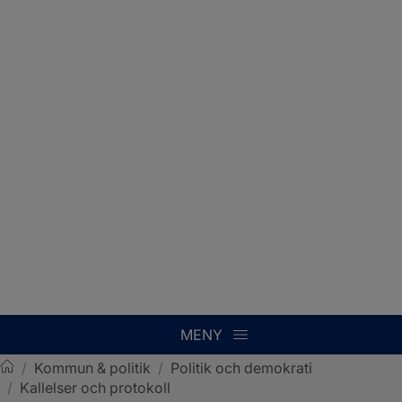
MENY
/
Kommun & politik
/
Politik och demokrati
/
Kallelser och protokoll
Sotenäs kommun