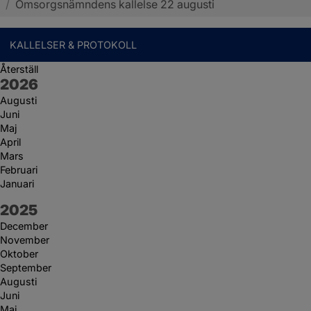
/
Omsorgsnämndens kallelse 22 augusti
KALLELSER & PROTOKOLL
Återställ
År:
2026
Augusti
Juni
Maj
April
Mars
Februari
Januari
År:
2025
December
November
Oktober
September
Augusti
Juni
Maj