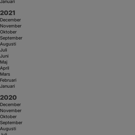
Januari
År:
2021
December
November
Oktober
September
Augusti
Juli
Juni
Maj
April
Mars
Februari
Januari
År:
2020
December
November
Oktober
September
Augusti
Juli