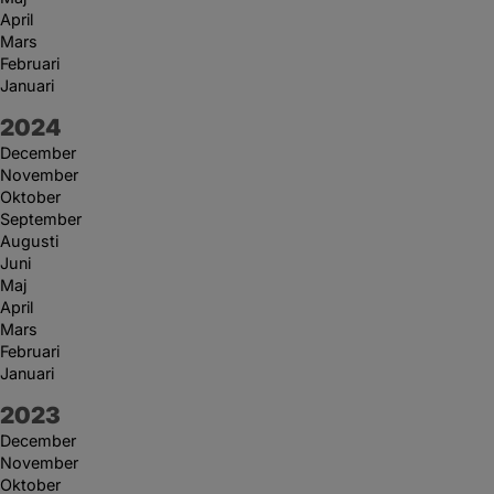
April
Mars
Februari
Januari
År:
2024
December
November
Oktober
September
Augusti
Juni
Maj
April
Mars
Februari
Januari
År:
2023
December
November
Oktober