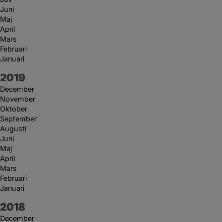
Juni
Maj
April
Mars
Februari
Januari
År:
2019
December
November
Oktober
September
Augusti
Juni
Maj
April
Mars
Februari
Januari
År:
2018
December