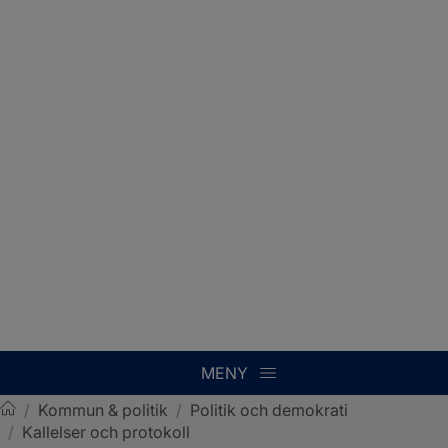
MENY
/
Kommun & politik
/
Politik och demokrati
/
Kallelser och protokoll
Sotenäs kommun