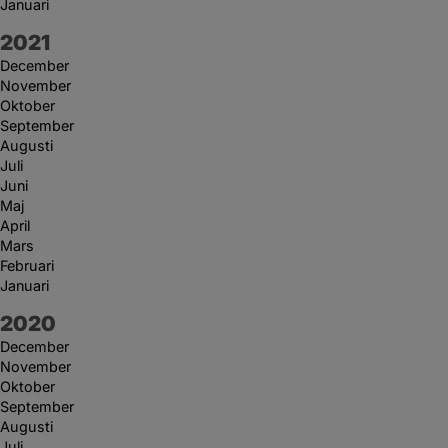
Januari
År:
2021
December
November
Oktober
September
Augusti
Juli
Juni
Maj
April
Mars
Februari
Januari
År:
2020
December
November
Oktober
September
Augusti
Juli