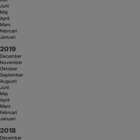
Juni
Maj
April
Mars
Februari
Januari
År:
2019
December
November
Oktober
September
Augusti
Juni
Maj
April
Mars
Februari
Januari
År:
2018
December