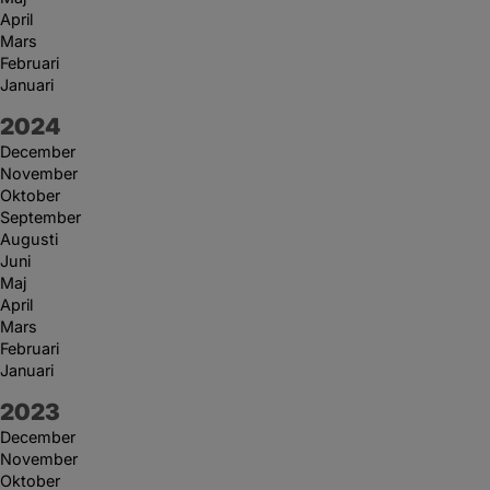
April
Mars
Februari
Januari
År:
2024
December
November
Oktober
September
Augusti
Juni
Maj
April
Mars
Februari
Januari
År:
2023
December
November
Oktober