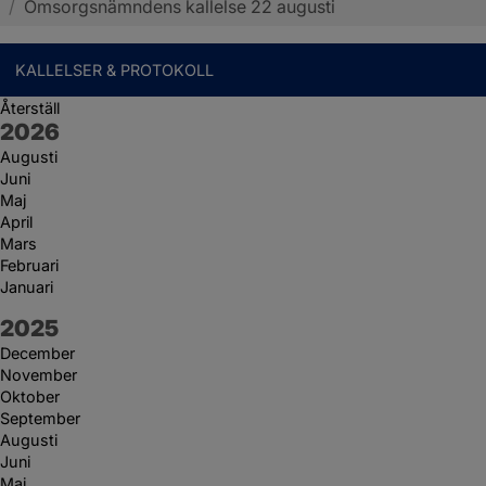
/
Omsorgsnämndens kallelse 22 augusti
KALLELSER & PROTOKOLL
Återställ
År:
2026
Augusti
Juni
Maj
April
Mars
Februari
Januari
År:
2025
December
November
Oktober
September
Augusti
Juni
Maj