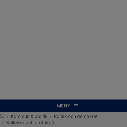
MENY
/
Kommun & politik
/
Politik och demokrati
/
Kallelser och protokoll
Sotenäs kommun