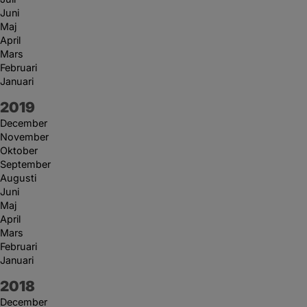
Juni
Maj
April
Mars
Februari
Januari
År:
2019
December
November
Oktober
September
Augusti
Juni
Maj
April
Mars
Februari
Januari
År:
2018
December