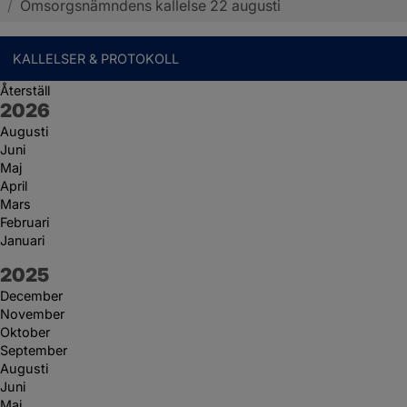
/
Omsorgsnämndens kallelse 22 augusti
KALLELSER & PROTOKOLL
Återställ
År:
2026
Augusti
Juni
Maj
April
Mars
Februari
Januari
År:
2025
December
November
Oktober
September
Augusti
Juni
Maj