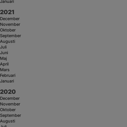
Januari
År:
2021
December
November
Oktober
September
Augusti
Juli
Juni
Maj
April
Mars
Februari
Januari
År:
2020
December
November
Oktober
September
Augusti
Juli