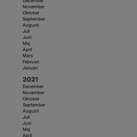
December
November
Oktober
September
Augusti
Juli
Juni
Maj
April
Mars
Februari
Januari
År:
2021
December
November
Oktober
September
Augusti
Juli
Juni
Maj
April