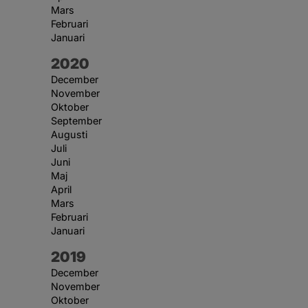
Mars
Februari
Januari
År:
2020
December
November
Oktober
September
Augusti
Juli
Juni
Maj
April
Mars
Februari
Januari
År:
2019
December
November
Oktober