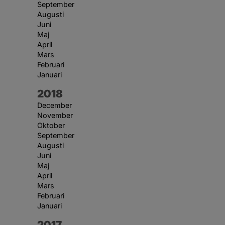
September
Augusti
Juni
Maj
April
Mars
Februari
Januari
År:
2018
December
November
Oktober
September
Augusti
Juni
Maj
April
Mars
Februari
Januari
År:
2017