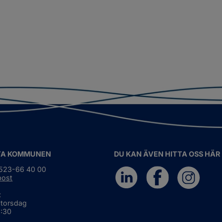
TA KOMMUNEN
DU KAN ÄVEN HITTA OSS HÄR
0523-66 40 00
post
:
 torsdag
6:30