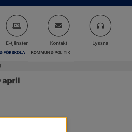
E-tjänster
Kontakt
Lyssna
 & FÖRSKOLA
KOMMUN & POLITIK
l
april
r.