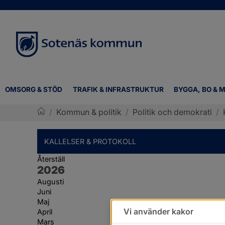
OMSORG & STÖD
TRAFIK & INFRASTRUKTUR
BYGGA, BO & M
/
Kommun & politik
/
Politik och demokrati
/
Sotenäs kommun
KALLELSER & PROTOKOLL
Återställ
År:
2026
Augusti
Juni
Maj
Vi använder kakor
April
Mars