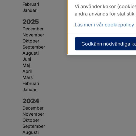
Februari
Vi använder kakor (cookies
Januari
andra används för statisti
År:
2025
Läs mer i vår cookiepolicy
December
November
Oktober
Godkänn nödvändiga k
September
Augusti
Juni
Maj
April
Mars
Februari
Januari
År:
2024
December
November
Oktober
September
Augusti