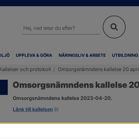
Sök
på
webbplatsen
ILJÖ
UPPLEVA & GÖRA
NÄRINGSLIV & ARBETE
UTBILDNING
Kallelser och protokoll
/
Omsorgsnämndens kallelse 20 apri
Omsorgsnämndens kallelse 20 
Omsorgsnämndens kallelse 2023-04-20.
pdf, 175.1 kB, öppnas i nytt fönste
Länk till kallelsen