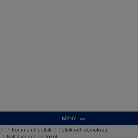
MENY
/
Kommun & politik
/
Politik och demokrati
/
Kallelser och protokoll
Sotenäs kommun