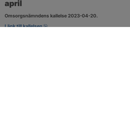
april
Omsorgsnämndens kallelse 2023-04-20.
pdf, 175.1 kB, öppnas i nytt fönster.
Länk till kallelsen
SOTENÄS KOMMUN
Besöksadress
Parkgatan 46
456 80 Kungshamn
Hitta hit