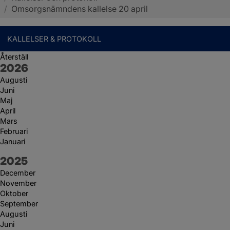
/
Omsorgsnämndens kallelse 20 april
KALLELSER & PROTOKOLL
Återställ
År:
2026
Augusti
Juni
Maj
April
Mars
Februari
Januari
År:
2025
December
November
Oktober
September
Augusti
Juni