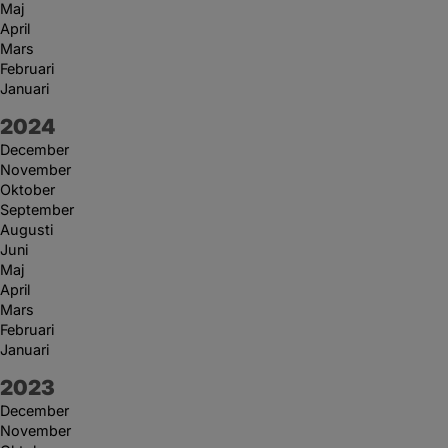
Maj
April
Mars
Februari
Januari
År:
2024
December
November
Oktober
September
Augusti
Juni
Maj
April
Mars
Februari
Januari
År:
2023
December
November