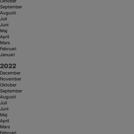
Oktober
September
Augusti
Juli
Juni
Maj
April
Mars
Februari
Januari
År:
2022
December
November
Oktober
September
Augusti
Juli
Juni
Maj
April
Mars
Februari