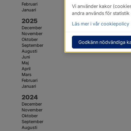
Februari
Vi använder kakor (cookies
Januari
andra används för statisti
År:
2025
Läs mer i vår cookiepolicy
December
November
Oktober
Godkänn nödvändiga k
September
Augusti
Juni
Maj
April
Mars
Februari
Januari
År:
2024
December
November
Oktober
September
Augusti