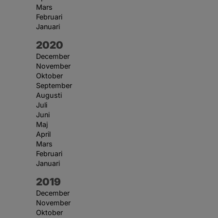
Mars
Februari
Januari
År:
2020
December
November
Oktober
September
Augusti
Juli
Juni
Maj
April
Mars
Februari
Januari
År:
2019
December
November
Oktober