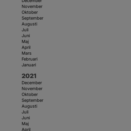
December
November
Oktober
September
Augusti
Juli
Juni
Maj
April
Mars
Februari
Januari
År:
2021
December
November
Oktober
September
Augusti
Juli
Juni
Maj
April