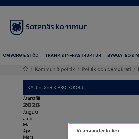
OMSORG & STÖD
TRAFIK & INFRASTRUKTUR
BYGGA, BO & M
/
Kommun & politik
/
Politik och demokrati
/
Sotenäs kommun
KALLELSER & PROTOKOLL
Återställ
År:
2026
Augusti
Juni
Maj
Vi använder kakor
April
Mars