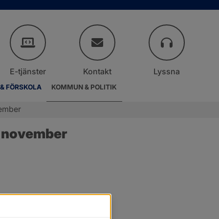
E-tjänster
Kontakt
Lyssna
 & FÖRSKOLA
KOMMUN & POLITIK
vember
9 november