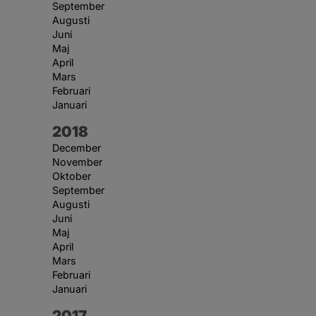
September
Augusti
Juni
Maj
April
Mars
Februari
Januari
År:
2018
December
November
Oktober
September
Augusti
Juni
Maj
April
Mars
Februari
Januari
År:
2017