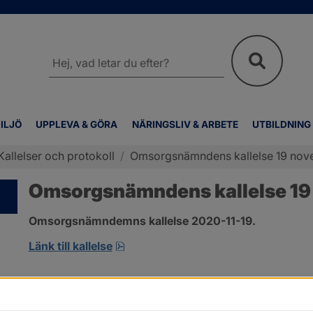
Sök
på
webbplatsen
ILJÖ
UPPLEVA & GÖRA
NÄRINGSLIV & ARBETE
UTBILDNING
Kallelser och protokoll
/
Omsorgsnämndens kallelse 19 no
Omsorgsnämndens kallelse 1
Omsorgsnämndemns kallelse 2020-11-19.
pdf, öppnas i nytt fönster.
Länk till kallelse