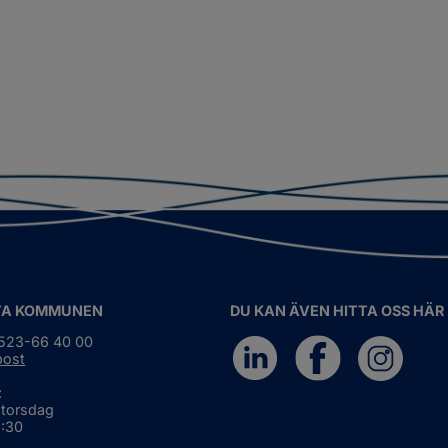
TA KOMMUNEN
DU KAN ÄVEN HITTA OSS HÄR
0523-66 40 00
post
:
 torsdag
6:30