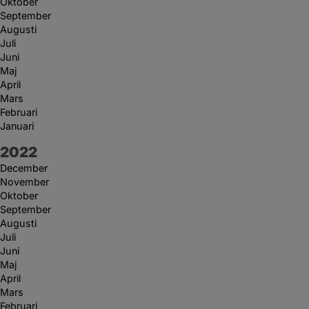
Oktober
September
Augusti
Juli
Juni
Maj
April
Mars
Februari
Januari
År:
2022
December
November
Oktober
September
Augusti
Juli
Juni
Maj
April
Mars
Februari