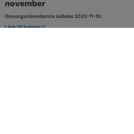
november
Omsorgsnämndemns kallelse 2020-11-19.
pdf, öppnas i nytt fönster.
Länk till kallelse
SOTENÄS KOMMUN
Besöksadress
Parkgatan 46
456 80 Kungshamn
Hitta hit