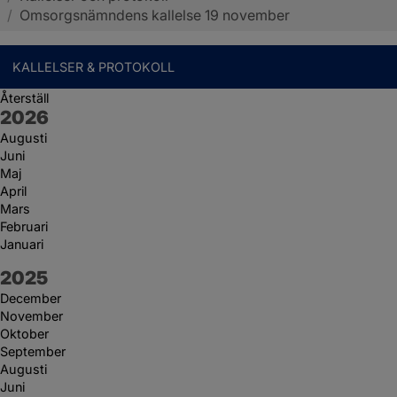
/
Omsorgsnämndens kallelse 19 november
KALLELSER & PROTOKOLL
Återställ
År:
2026
Augusti
Juni
Maj
April
Mars
Februari
Januari
År:
2025
December
November
Oktober
September
Augusti
Juni