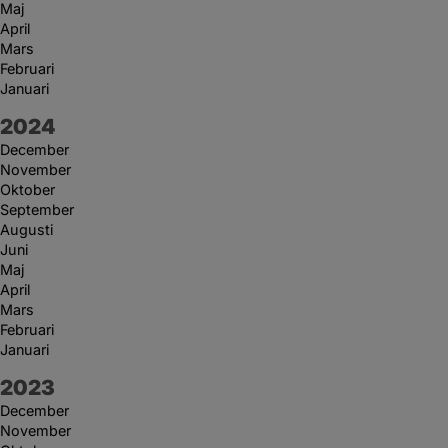
Maj
April
Mars
Februari
Januari
År:
2024
December
November
Oktober
September
Augusti
Juni
Maj
April
Mars
Februari
Januari
År:
2023
December
November