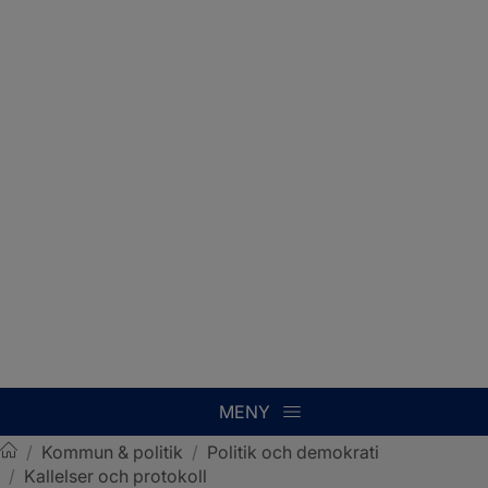
MENY
/
Kommun & politik
/
Politik och demokrati
/
Kallelser och protokoll
Sotenäs kommun