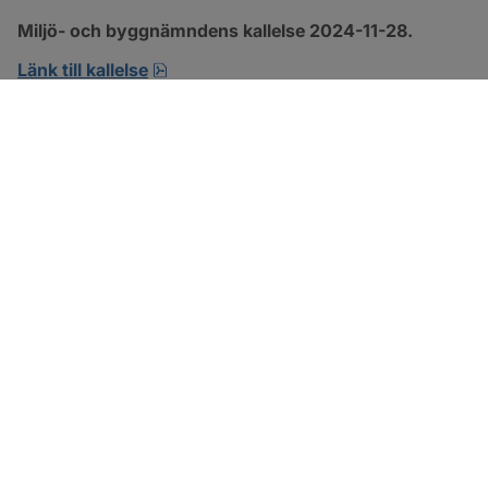
Miljö- och byggnämndens kallelse 2024-11-28.
pdf, 138.7 kB, öppnas i nytt fönster.
Länk till kallelse
SOTENÄS KOMMUN
Besöksadress
Parkgatan 46
456 80 Kungshamn
Hitta hit
Organisationsnummer: