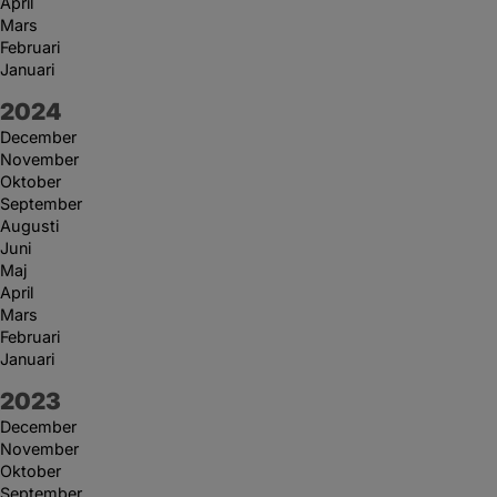
April
Mars
Februari
Januari
År:
2024
December
November
Oktober
September
Augusti
Juni
Maj
April
Mars
Februari
Januari
År:
2023
December
November
Oktober
September