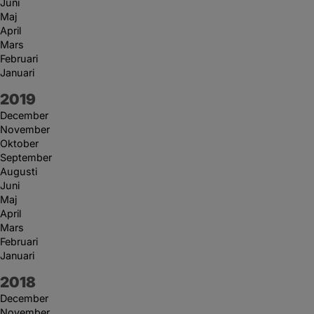
Juni
Maj
April
Mars
Februari
Januari
År:
2019
December
November
Oktober
September
Augusti
Juni
Maj
April
Mars
Februari
Januari
År:
2018
December
November