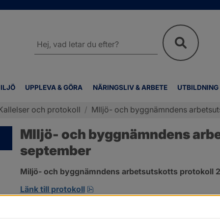
Sök
på
webbplatsen
ILJÖ
UPPLEVA & GÖRA
NÄRINGSLIV & ARBETE
UTBILDNING
Kallelser och protokoll
/
MIljö- och byggnämndens arbetsuts
MIljö- och byggnämndens arbet
september
Miljö- och byggnämndens arbetsutskotts protokoll 2
pdf, 263.6 kB, öppnas i nytt fönst
Länk till protokoll