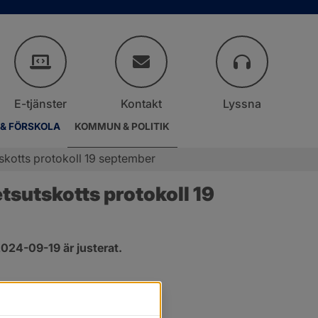
E-tjänster
Kontakt
Lyssna
 & FÖRSKOLA
KOMMUN & POLITIK
kotts protokoll 19 september
sutskotts protokoll 19 
024-09-19 är justerat.
er.