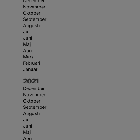
December
November
Oktober
September
Augusti
Juli
Juni
Maj
April
Mars
Februari
Januari
År:
2021
December
November
Oktober
September
Augusti
Juli
Juni
Maj
April