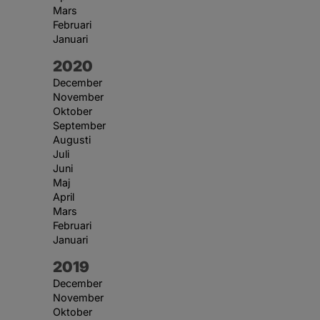
Mars
Februari
Januari
År:
2020
December
November
Oktober
September
Augusti
Juli
Juni
Maj
April
Mars
Februari
Januari
År:
2019
December
November
Oktober