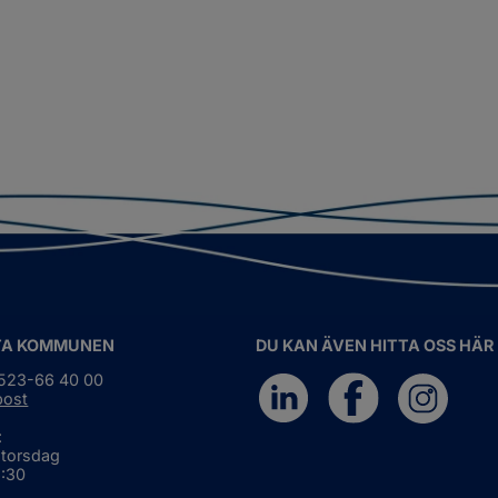
TA KOMMUNEN
DU KAN ÄVEN HITTA OSS HÄR
0523-66 40 00
post
:
 torsdag
6:30