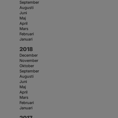
September
Augusti
Juni
Maj
April
Mars
Februari
Januari
År:
2018
December
November
Oktober
September
Augusti
Juni
Maj
April
Mars
Februari
Januari
År:
2017