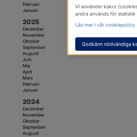
Februari
Vi använder kakor (cookies
Januari
andra används för statisti
År:
2025
Läs mer i vår cookiepolicy
December
November
Oktober
Godkänn nödvändiga k
September
Augusti
Juni
Maj
April
Mars
Februari
Januari
År:
2024
December
November
Oktober
September
Augusti