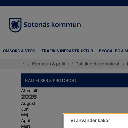
OMSORG & STÖD
TRAFIK & INFRASTRUKTUR
BYGGA, BO & M
/
Kommun & politik
/
Politik och demokrati
/
Sotenäs kommun
KALLELSER & PROTOKOLL
Återställ
År:
2026
Augusti
Juni
Maj
Vi använder kakor
April
Mars