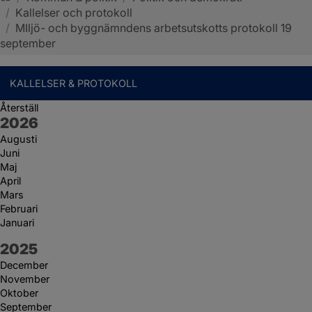
/
Kallelser och protokoll
Sotenäs kommun
/
MIljö- och byggnämndens arbetsutskotts protokoll 19
september
KALLELSER & PROTOKOLL
Återställ
År:
2026
Augusti
Juni
Maj
April
Mars
Februari
Januari
År:
2025
December
November
Oktober
September