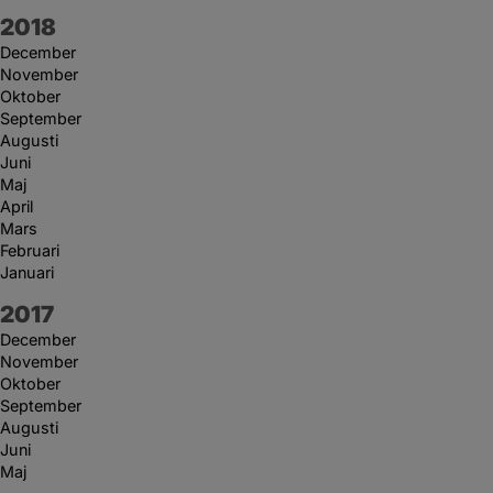
År:
2018
December
November
Oktober
September
Augusti
Juni
Maj
April
Mars
Februari
Januari
År:
2017
December
November
Oktober
September
Augusti
Juni
Maj