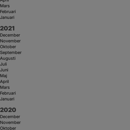
Mars
Februari
Januari
År:
2021
December
November
Oktober
September
Augusti
Juli
Juni
Maj
April
Mars
Februari
Januari
År:
2020
December
November
Oktober