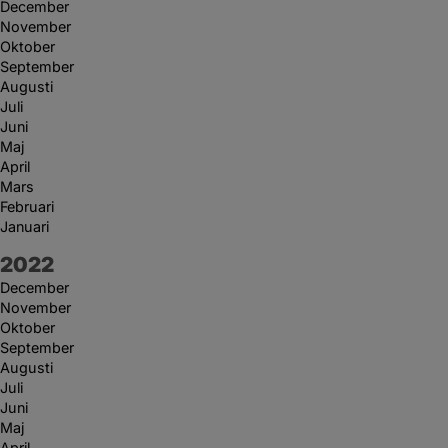
December
November
Oktober
September
Augusti
Juli
Juni
Maj
April
Mars
Februari
Januari
År:
2022
December
November
Oktober
September
Augusti
Juli
Juni
Maj
April