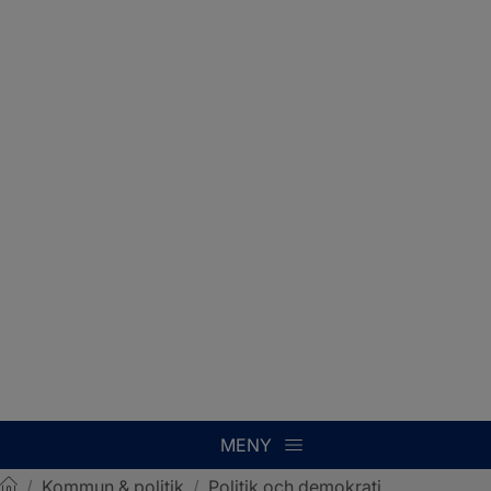
MENY
/
Kommun & politik
/
Politik och demokrati