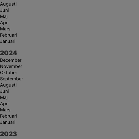
Augusti
Juni
Maj
April
Mars
Februari
Januari
År:
2024
December
November
Oktober
September
Augusti
Juni
Maj
April
Mars
Februari
Januari
År:
2023