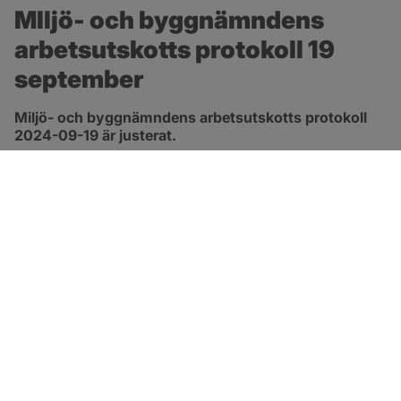
MIljö- och byggnämndens 
arbetsutskotts protokoll 19 
september
Miljö- och byggnämndens arbetsutskotts protokoll 
2024-09-19 är justerat.
pdf, 263.6 kB, öppnas i nytt fönster.
Länk till protokoll
SOTENÄS KOMMUN
Besöksadress
Parkgatan 46