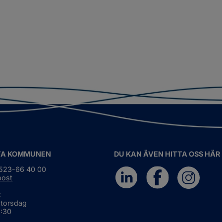
TA KOMMUNEN
DU KAN ÄVEN HITTA OSS HÄR
0523-66 40 00
post
:
 torsdag
6:30