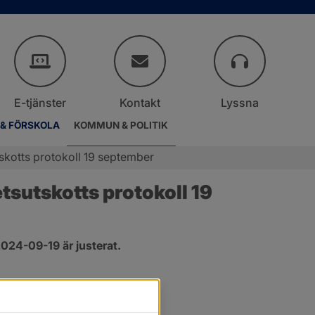
E-tjänster
Kontakt
Lyssna
 & FÖRSKOLA
KOMMUN & POLITIK
kotts protokoll 19 september
sutskotts protokoll 19 
024-09-19 är justerat.
er.