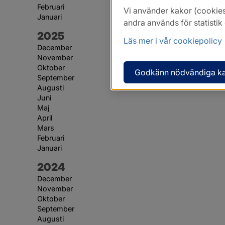
Februari
Vi använder kakor (cookies
Januari
andra används för statisti
År:
2025
Läs mer i vår cookiepolicy
December
November
Oktober
Godkänn nödvändiga k
September
Augusti
Juni
Maj
April
Mars
Februari
Januari
År:
2024
December
November
Oktober
September
Augusti