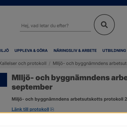
Sök
på
webbplatsen
ILJÖ
UPPLEVA & GÖRA
NÄRINGSLIV & ARBETE
UTBILDNING
Kallelser och protokoll
/
MIljö- och byggnämndens arbetsuts
MIljö- och byggnämndens arbet
september
Miljö- och byggnämndens arbetsutskotts protokoll 2
pdf, 263.6 kB, öppnas i nytt fönst
Länk till protokoll