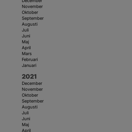
December
November
Oktober
September
Augusti
Juli
Juni
Maj
April
Mars
Februari
Januari
År:
2021
December
November
Oktober
September
Augusti
Juli
Juni
Maj
April