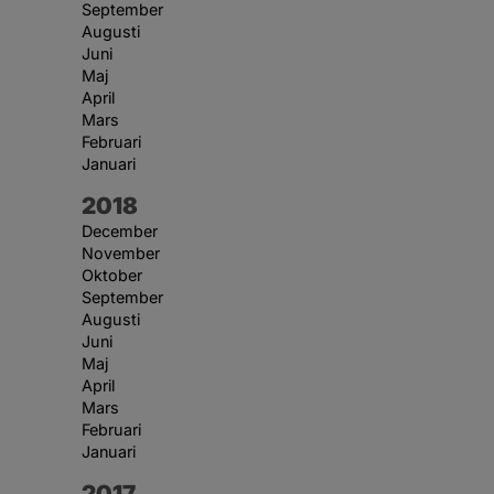
September
Augusti
Juni
Maj
April
Mars
Februari
Januari
År:
2018
December
November
Oktober
September
Augusti
Juni
Maj
April
Mars
Februari
Januari
År:
2017