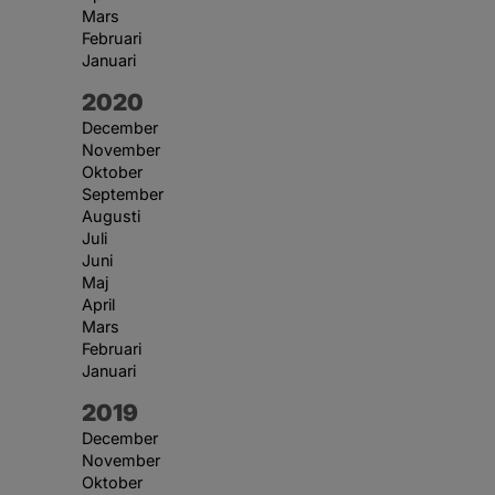
Mars
Februari
Januari
År:
2020
December
November
Oktober
September
Augusti
Juli
Juni
Maj
April
Mars
Februari
Januari
År:
2019
December
November
Oktober