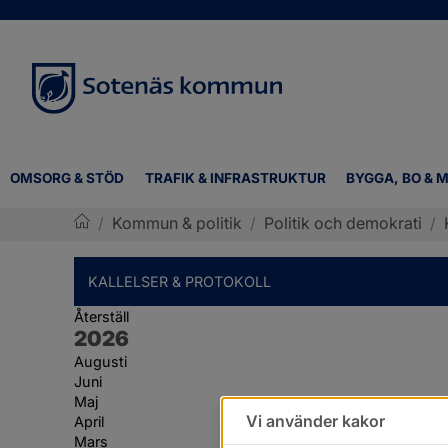
OMSORG & STÖD
TRAFIK & INFRASTRUKTUR
BYGGA, BO & M
/
Kommun & politik
/
Politik och demokrati
/
Sotenäs kommun
KALLELSER & PROTOKOLL
Återställ
År:
2026
Augusti
Juni
Maj
Vi använder kakor
April
Mars