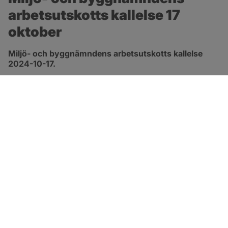
arbetsutskotts kallelse 17 
oktober
Miljö- och byggnämndens arbetsutskotts kallelse 
2024-10-17.
pdf, 134.5 kB, öppnas i nytt fönster.
Länk till kallelse
SOTENÄS KOMMUN
Besöksadress
Parkgatan 46
456 80 Kungshamn