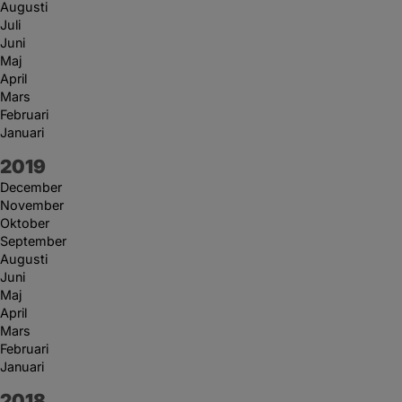
Augusti
Juli
Juni
Maj
April
Mars
Februari
Januari
År:
2019
December
November
Oktober
September
Augusti
Juni
Maj
April
Mars
Februari
Januari
År:
2018