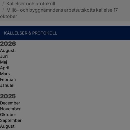
/
Kallelser och protokoll
Sotenäs kommun
/
Miljö- och byggnämndens arbetsutskotts kallelse 17
oktober
KALLELSER & PROTOKOLL
År:
2026
Augusti
Juni
Maj
April
Mars
Februari
Januari
År:
2025
December
November
Oktober
September
Augusti