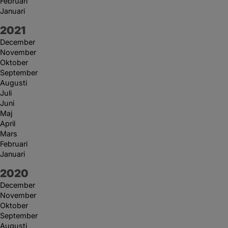
Februari
Januari
År:
2021
December
November
Oktober
September
Augusti
Juli
Juni
Maj
April
Mars
Februari
Januari
År:
2020
December
November
Oktober
September
Augusti