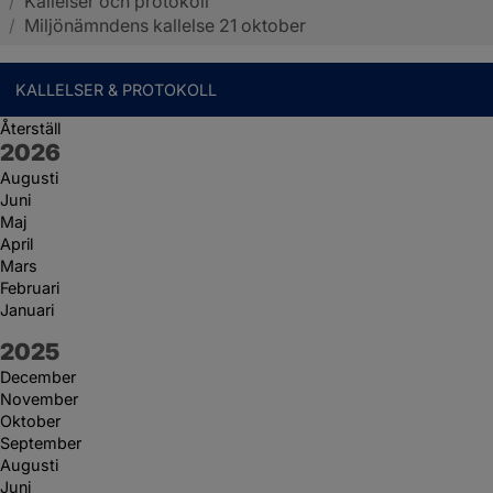
/
Kallelser och protokoll
Sotenäs kommun
/
Miljönämndens kallelse 21 oktober
KALLELSER & PROTOKOLL
Återställ
År:
2026
Augusti
Juni
Maj
April
Mars
Februari
Januari
År:
2025
December
November
Oktober
September
Augusti
Juni