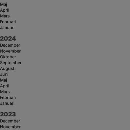
Maj
April
Mars
Februari
Januari
År:
2024
December
November
Oktober
September
Augusti
Juni
Maj
April
Mars
Februari
Januari
År:
2023
December
November