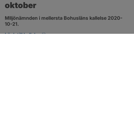
oktober
MIljönämnden i mellersta Bohusläns kallelse 2020-
10-21.
pdf, öppnas i nytt fönster.
Länk till kallelse
SOTENÄS KOMMUN
Besöksadress
Parkgatan 46
456 80 Kungshamn
Hitta hit