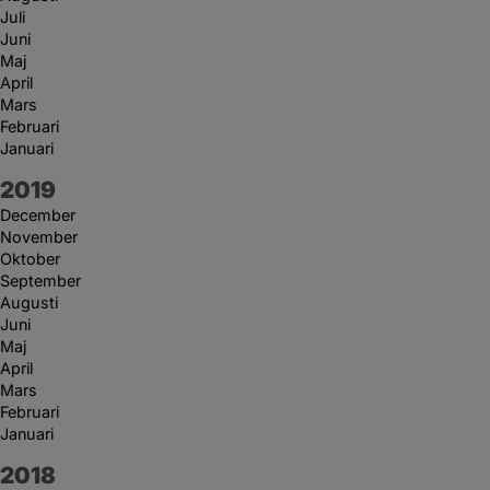
Juli
Juni
Maj
April
Mars
Februari
Januari
År:
2019
December
November
Oktober
September
Augusti
Juni
Maj
April
Mars
Februari
Januari
År:
2018