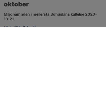
oktober
MIljönämnden i mellersta Bohusläns kallelse 2020-
10-21.
pdf, öppnas i nytt fönster.
Länk till kallelse
SOTENÄS KOMMUN
Besöksadress
Parkgatan 46
456 80 Kungshamn
Hitta hit