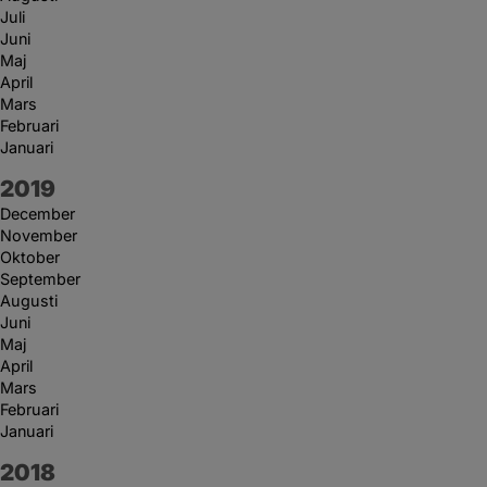
Juli
Juni
Maj
April
Mars
Februari
Januari
År:
2019
December
November
Oktober
September
Augusti
Juni
Maj
April
Mars
Februari
Januari
År:
2018