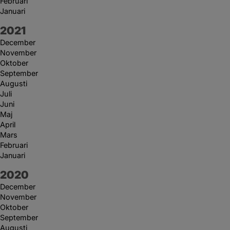
Februari
Januari
År:
2021
December
November
Oktober
September
Augusti
Juli
Juni
Maj
April
Mars
Februari
Januari
År:
2020
December
November
Oktober
September
Augusti