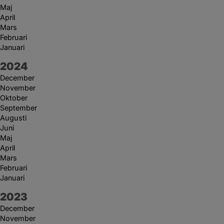
Maj
April
Mars
Februari
Januari
År:
2024
December
November
Oktober
September
Augusti
Juni
Maj
April
Mars
Februari
Januari
År:
2023
December
November