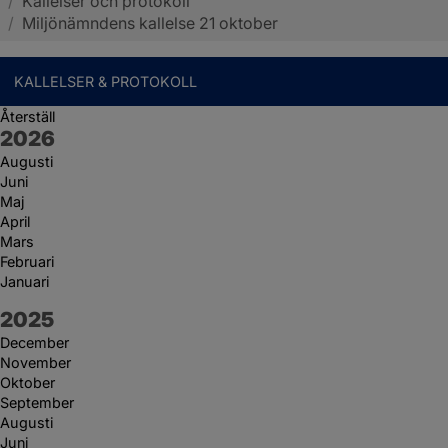
/
Kallelser och protokoll
Sotenäs kommun
/
Miljönämndens kallelse 21 oktober
KALLELSER & PROTOKOLL
Återställ
År:
2026
Augusti
Juni
Maj
April
Mars
Februari
Januari
År:
2025
December
November
Oktober
September
Augusti
Juni