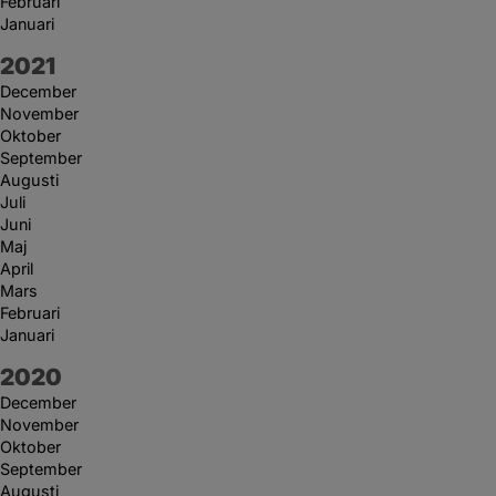
Februari
Januari
År:
2021
December
November
Oktober
September
Augusti
Juli
Juni
Maj
April
Mars
Februari
Januari
År:
2020
December
November
Oktober
September
Augusti