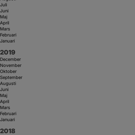
Juli
Juni
Maj
April
Mars
Februari
Januari
År:
2019
December
November
Oktober
September
Augusti
Juni
Maj
April
Mars
Februari
Januari
År:
2018