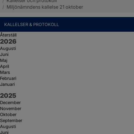
/
Kallelser och protokoll
Sotenäs kommun
/
Miljönämndens kallelse 21 oktober
KALLELSER & PROTOKOLL
Återställ
År:
2026
Augusti
Juni
Maj
April
Mars
Februari
Januari
År:
2025
December
November
Oktober
September
Augusti
Juni