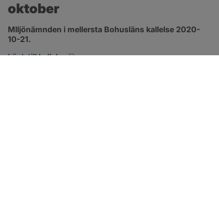
oktober
MIljönämnden i mellersta Bohusläns kallelse 2020-
10-21.
pdf, öppnas i nytt fönster.
Länk till kallelse
SOTENÄS KOMMUN
Besöksadress
Parkgatan 46
456 80 Kungshamn
Hitta hit