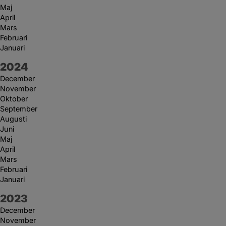
Maj
April
Mars
Februari
Januari
År:
2024
December
November
Oktober
September
Augusti
Juni
Maj
April
Mars
Februari
Januari
År:
2023
December
November