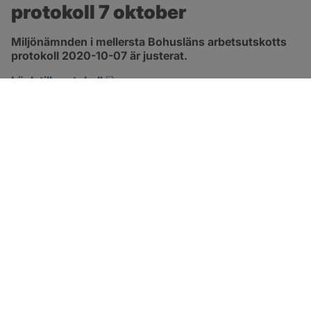
protokoll 7 oktober
Miljönämnden i mellersta Bohusläns arbetsutskotts 
protokoll 2020-10-07 är justerat.
pdf, 234.6 kB, öppnas i nytt fönster.
Länk till protokoll
SOTENÄS KOMMUN
Besöksadress
Parkgatan 46
456 80 Kungshamn
Hitta hit