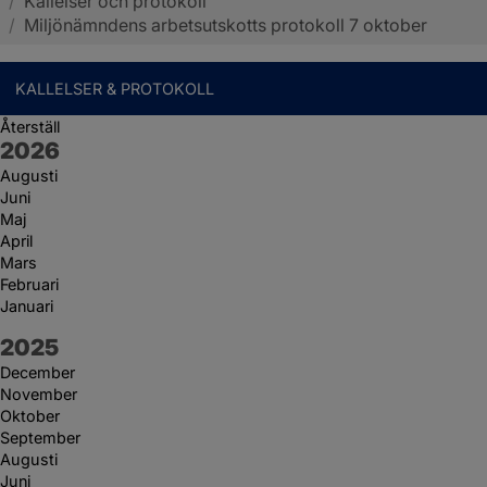
/
Kallelser och protokoll
Sotenäs kommun
/
Miljönämndens arbetsutskotts protokoll 7 oktober
KALLELSER & PROTOKOLL
Återställ
År:
2026
Augusti
Juni
Maj
April
Mars
Februari
Januari
År:
2025
December
November
Oktober
September
Augusti
Juni