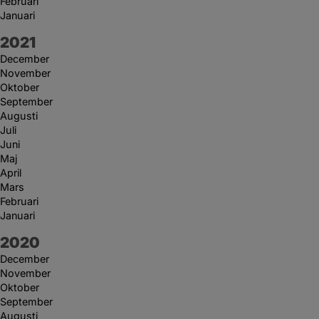
Februari
Januari
År:
2021
December
November
Oktober
September
Augusti
Juli
Juni
Maj
April
Mars
Februari
Januari
År:
2020
December
November
Oktober
September
Augusti