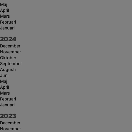
Maj
April
Mars
Februari
Januari
År:
2024
December
November
Oktober
September
Augusti
Juni
Maj
April
Mars
Februari
Januari
År:
2023
December
November