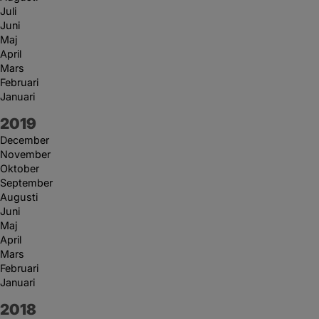
Juli
Juni
Maj
April
Mars
Februari
Januari
År:
2019
December
November
Oktober
September
Augusti
Juni
Maj
April
Mars
Februari
Januari
År:
2018