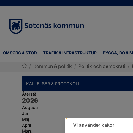
OMSORG & STÖD
TRAFIK & INFRASTRUKTUR
BYGGA, BO & M
/
Kommun & politik
/
Politik och demokrati
/
Sotenäs kommun
KALLELSER & PROTOKOLL
Återställ
År:
2026
Augusti
Juni
Maj
Vi använder kakor
April
Mars