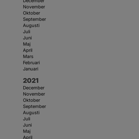
December
November
Oktober
September
Augusti
Juli
Juni
Maj
April
Mars
Februari
Januari
År:
2021
December
November
Oktober
September
Augusti
Juli
Juni
Maj
April