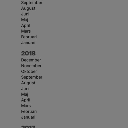
September
Augusti
Juni
Maj
April
Mars
Februari
Januari
År:
2018
December
November
Oktober
September
Augusti
Juni
Maj
April
Mars
Februari
Januari
År:
2017