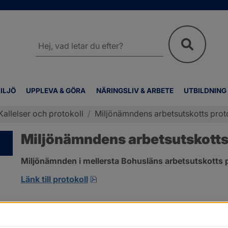
Sök
på
webbplatsen
ILJÖ
UPPLEVA & GÖRA
NÄRINGSLIV & ARBETE
UTBILDNING
Kallelser och protokoll
/
Miljönämndens arbetsutskotts prot
Miljönämndens arbetsutskotts 
Miljönämnden i mellersta Bohusläns arbetsutskotts p
pdf, 234.6 kB, öppnas i nytt fönst
Länk till protokoll