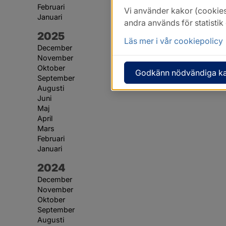
Februari
Vi använder kakor (cookies
Januari
andra används för statisti
År:
2025
Läs mer i vår cookiepolicy
December
November
Oktober
Godkänn nödvändiga k
September
Augusti
Juni
Maj
April
Mars
Februari
Januari
År:
2024
December
November
Oktober
September
Augusti