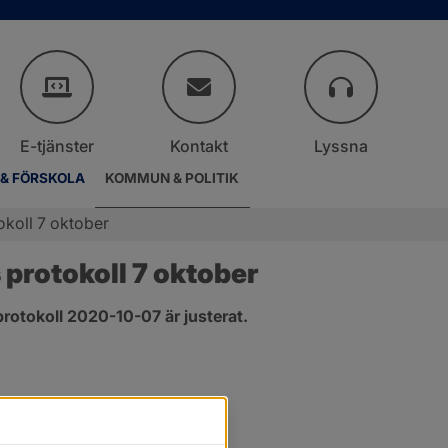
E-tjänster
Kontakt
Lyssna
 & FÖRSKOLA
KOMMUN & POLITIK
okoll 7 oktober
protokoll 7 oktober
rotokoll 2020-10-07 är justerat.
er.