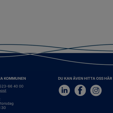
TA KOMMUNEN
DU KAN ÄVEN HITTA OSS HÄR
0523-66 40 00
post
:
 torsdag
6:30