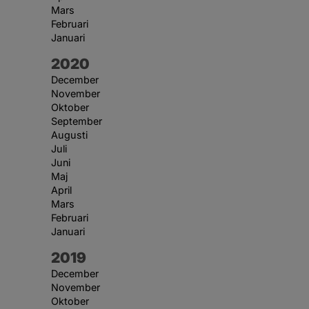
Mars
Februari
Januari
År:
2020
December
November
Oktober
September
Augusti
Juli
Juni
Maj
April
Mars
Februari
Januari
År:
2019
December
November
Oktober