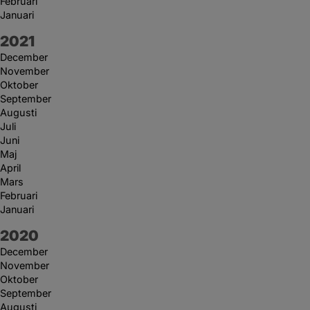
Februari
Januari
År:
2021
December
November
Oktober
September
Augusti
Juli
Juni
Maj
April
Mars
Februari
Januari
År:
2020
December
November
Oktober
September
Augusti