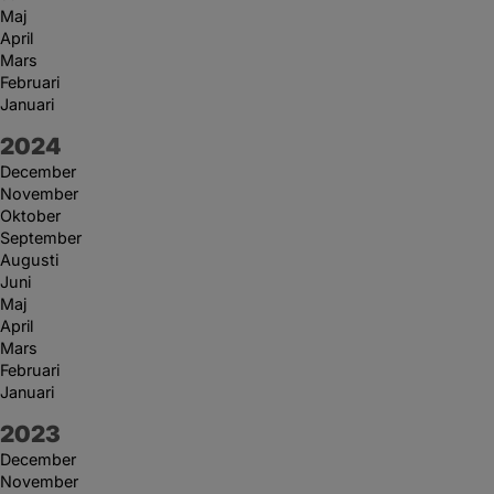
Maj
April
Mars
Februari
Januari
År:
2024
December
November
Oktober
September
Augusti
Juni
Maj
April
Mars
Februari
Januari
År:
2023
December
November