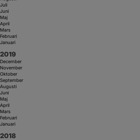
Juli
Juni
Maj
April
Mars
Februari
Januari
År:
2019
December
November
Oktober
September
Augusti
Juni
Maj
April
Mars
Februari
Januari
År:
2018