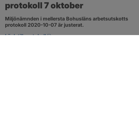
protokoll 7 oktober
Miljönämnden i mellersta Bohusläns arbetsutskotts 
protokoll 2020-10-07 är justerat.
pdf, 234.6 kB, öppnas i nytt fönster.
Länk till protokoll
SOTENÄS KOMMUN
Besöksadress
Parkgatan 46
456 80 Kungshamn
Hitta hit