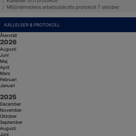
/
Kallelser och protokoll
Sotenäs kommun
/
Miljönämndens arbetsutskotts protokoll 7 oktober
KALLELSER & PROTOKOLL
Återställ
År:
2026
Augusti
Juni
Maj
April
Mars
Februari
Januari
År:
2025
December
November
Oktober
September
Augusti
Juni