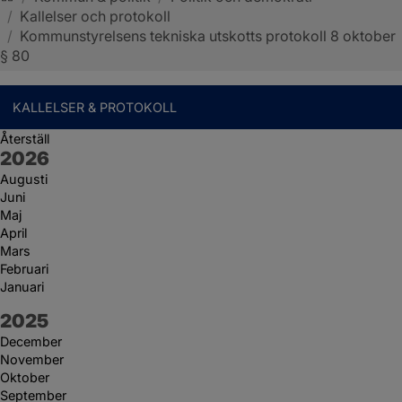
/
Kallelser och protokoll
Sotenäs kommun
/
Kommunstyrelsens tekniska utskotts protokoll 8 oktober
§ 80
KALLELSER & PROTOKOLL
Återställ
År:
2026
Augusti
Juni
Maj
April
Mars
Februari
Januari
År:
2025
December
November
Oktober
September