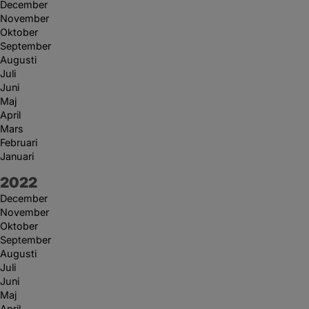
December
November
Oktober
September
Augusti
Juli
Juni
Maj
April
Mars
Februari
Januari
År:
2022
December
November
Oktober
September
Augusti
Juli
Juni
Maj
April