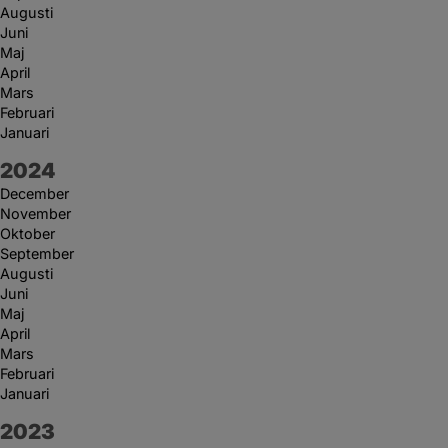
Augusti
Juni
Maj
April
Mars
Februari
Januari
År:
2024
December
November
Oktober
September
Augusti
Juni
Maj
April
Mars
Februari
Januari
År:
2023