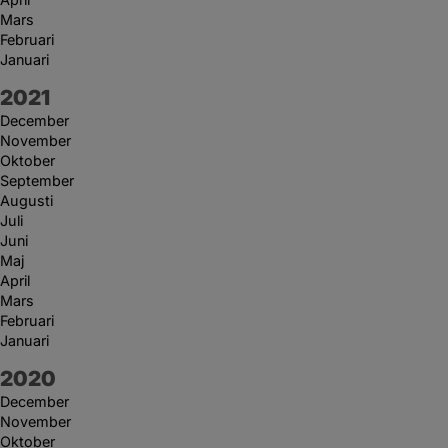
Mars
Februari
Januari
År:
2021
December
November
Oktober
September
Augusti
Juli
Juni
Maj
April
Mars
Februari
Januari
År:
2020
December
November
Oktober