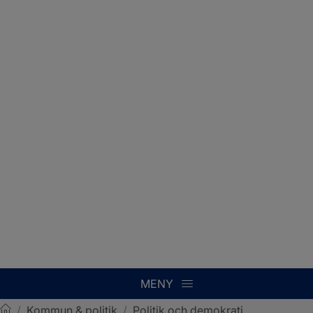
MENY
/
Kommun & politik
/
Politik och demokrati