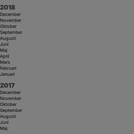
År:
2018
December
November
Oktober
September
Augusti
Juni
Maj
April
Mars
Februari
Januari
År:
2017
December
November
Oktober
September
Augusti
Juni
Maj