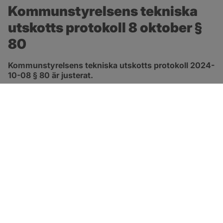
Kommunstyrelsens tekniska 
utskotts protokoll 8 oktober § 
80
Kommunstyrelsens tekniska utskotts protokoll 2024-
10-08 § 80 är justerat.
pdf, 147.7 kB, öppnas i nytt fönster.
Länk till protokoll
SOTENÄS KOMMUN
Besöksadress
Parkgatan 46