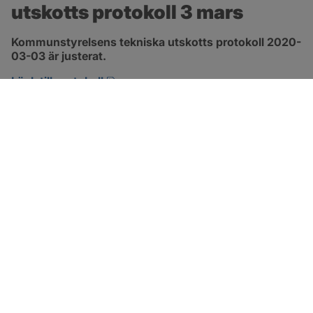
utskotts protokoll 3 mars
Kommunstyrelsens tekniska utskotts protokoll 2020-
03-03 är justerat.
pdf, 380.7 kB, öppnas i nytt fönster.
Länk till protokoll
SOTENÄS KOMMUN
Besöksadress
Parkgatan 46
456 80 Kungshamn
Hitta hit