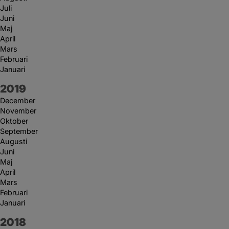
Juli
Juni
Maj
April
Mars
Februari
Januari
År:
2019
December
November
Oktober
September
Augusti
Juni
Maj
April
Mars
Februari
Januari
År:
2018