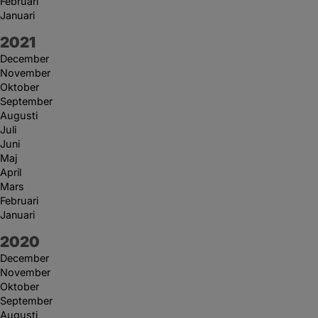
Februari
Januari
År:
2021
December
November
Oktober
September
Augusti
Juli
Juni
Maj
April
Mars
Februari
Januari
År:
2020
December
November
Oktober
September
Augusti