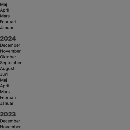
Maj
April
Mars
Februari
Januari
År:
2024
December
November
Oktober
September
Augusti
Juni
Maj
April
Mars
Februari
Januari
År:
2023
December
November