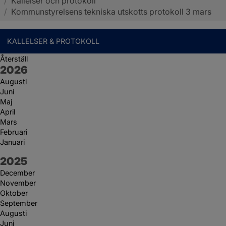
/
Kallelser och protokoll
Sotenäs kommun
/
Kommunstyrelsens tekniska utskotts protokoll 3 mars
KALLELSER & PROTOKOLL
Återställ
År:
2026
Augusti
Juni
Maj
April
Mars
Februari
Januari
År:
2025
December
November
Oktober
September
Augusti
Juni