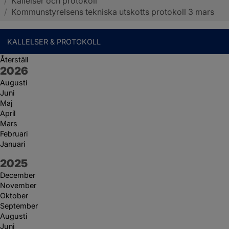
/
Kallelser och protokoll
Sotenäs kommun
/
Kommunstyrelsens tekniska utskotts protokoll 3 mars
KALLELSER & PROTOKOLL
Återställ
År:
2026
Augusti
Juni
Maj
April
Mars
Februari
Januari
År:
2025
December
November
Oktober
September
Augusti
Juni