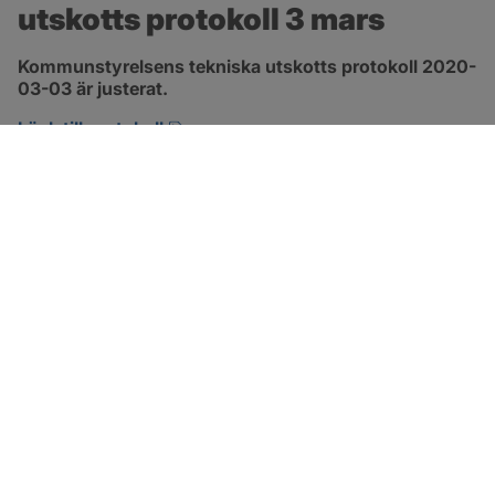
utskotts protokoll 3 mars
Kommunstyrelsens tekniska utskotts protokoll 2020-
03-03 är justerat.
pdf, 380.7 kB, öppnas i nytt fönster.
Länk till protokoll
SOTENÄS KOMMUN
Besöksadress
Parkgatan 46
456 80 Kungshamn
Hitta hit