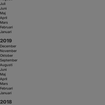
Juli
Juni
Maj
April
Mars
Februari
Januari
År:
2019
December
November
Oktober
September
Augusti
Juni
Maj
April
Mars
Februari
Januari
År:
2018