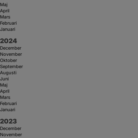
Maj
April
Mars
Februari
Januari
År:
2024
December
November
Oktober
September
Augusti
Juni
Maj
April
Mars
Februari
Januari
År:
2023
December
November