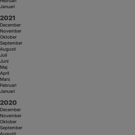
Februari
Januari
År:
2021
December
November
Oktober
September
Augusti
Juli
Juni
Maj
April
Mars
Februari
Januari
År:
2020
December
November
Oktober
September
Augusti