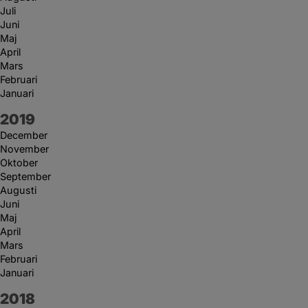
Juli
Juni
Maj
April
Mars
Februari
Januari
År:
2019
December
November
Oktober
September
Augusti
Juni
Maj
April
Mars
Februari
Januari
År:
2018