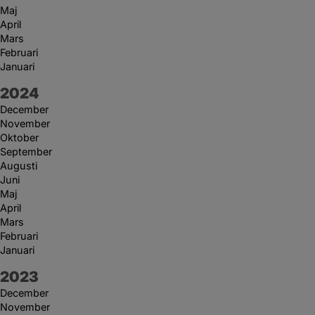
Maj
April
Mars
Februari
Januari
År:
2024
December
November
Oktober
September
Augusti
Juni
Maj
April
Mars
Februari
Januari
År:
2023
December
November