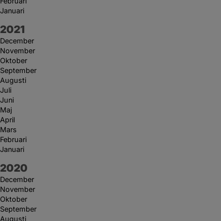
Februari
Januari
År:
2021
December
November
Oktober
September
Augusti
Juli
Juni
Maj
April
Mars
Februari
Januari
År:
2020
December
November
Oktober
September
Augusti