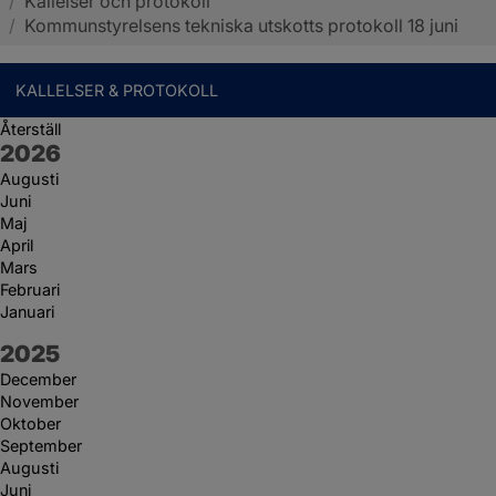
/
Kallelser och protokoll
Sotenäs kommun
/
Kommunstyrelsens tekniska utskotts protokoll 18 juni
KALLELSER & PROTOKOLL
Återställ
År:
2026
Augusti
Juni
Maj
April
Mars
Februari
Januari
År:
2025
December
November
Oktober
September
Augusti
Juni