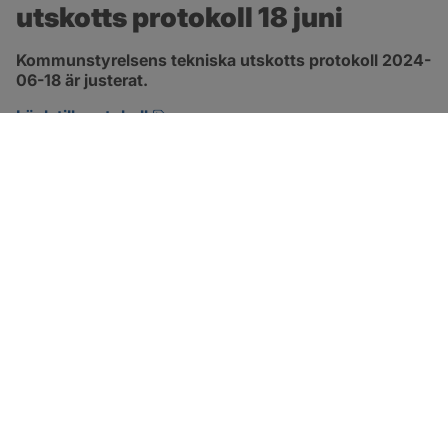
utskotts protokoll 18 juni
Kommunstyrelsens tekniska utskotts protokoll 2024-
06-18 är justerat.
pdf, 501.6 kB, öppnas i nytt fönster.
Länk till protokoll
SOTENÄS KOMMUN
Besöksadress
Parkgatan 46
456 80 Kungshamn
Hitta hit